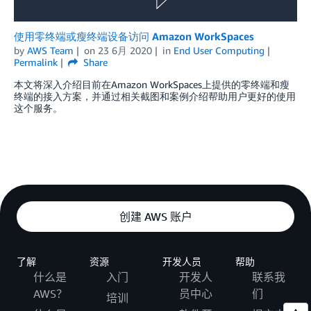
使用零终端或瘦终端设备访问 Amazon WorkSpaces
by
AWS Team
on
23 6月 2020
in
End User Computing
Permalink
Share
本文将深入介绍目前在Amazon WorkSpaces上提供的零终端和瘦
终端的接入方案，并通过相关截图和案例介绍帮助用户更好的使用
这个服务。
创建 AWS 账户
了解
资源
开发人员
帮助
什么是
入门
开发人
联系我
AWS？
员中心
们
培训