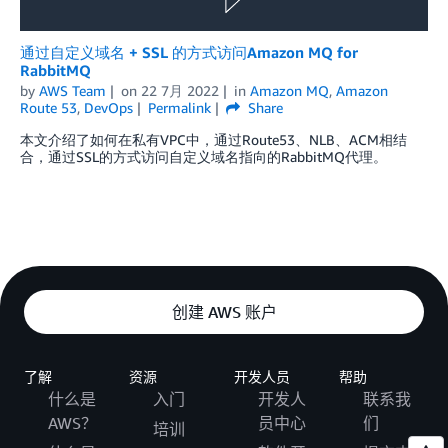
通过自定义域名 + SSL 的方式访问Amazon MQ for
RabbitMQ
by
AWS Team
on
22 7月 2022
in
Amazon MQ
,
Amazon
Route 53
,
DevOps
Permalink
Share
本文介绍了如何在私有VPC中，通过Route53、NLB、ACM相结
合，通过SSL的方式访问自定义域名指向的RabbitMQ代理。
创建 AWS 账户
了解
资源
开发人员
帮助
什么是
入门
开发人
联系我
AWS？
员中心
们
培训