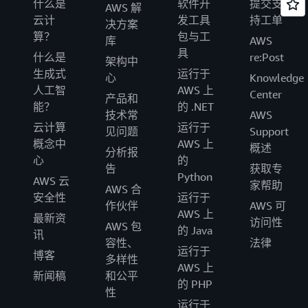
什么是
软件开
提交支
AWS 解
云计
发工具
持工单
决方案
算？
包与工
库
AWS
具
什么是
re:Post
架构中
生成式
运行于
心
Knowledge
人工智
AWS 上
Center
产品和
能？
的 .NET
技术常
AWS
云计算
运行于
见问题
Support
概念中
AWS 上
概述
分析报
心
的
告
获取专
Python
AWS 云
家帮助
AWS 合
安全性
运行于
作伙伴
AWS 可
AWS 上
最新资
访问性
AWS 包
的 Java
讯
容性、
法律
运行于
博客
多样性
AWS 上
新闻稿
和公平
的 PHP
性
运行于