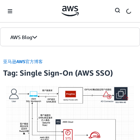
Skip to Main Content
AWS Blog
首页
亚马逊AWS官方博客
Tag: Single Sign-On (AWS SSO)
版本