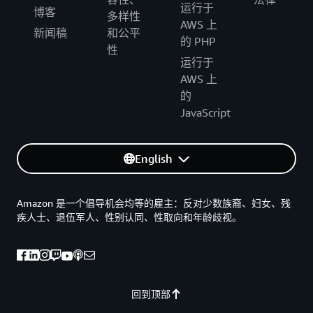
运行于
博客
多样性
AWS 上
新闻稿
和公平
的 PHP
性
运行于
AWS 上
的
JavaScript
English
Amazon 是一个倡导机会均等的雇主：反对少数族裔、妇女、残
疾人士、退伍军人、性别认同、性取向和年龄歧视。
回到顶部