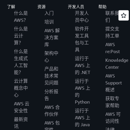
了解
资源
开发人员
帮助
什么是
入门
开发人
联系我
AWS？
员中心
们
培训
什么是
软件开
提交支
AWS 解
云计
发工具
持工单
决方案
算？
包与工
库
AWS
具
什么是
re:Post
架构中
生成式
运行于
心
Knowledge
人工智
AWS 上
Center
产品和
能？
的 .NET
技术常
AWS
云计算
运行于
见问题
Support
概念中
AWS 上
概述
分析报
心
的
告
获取专
Python
AWS 云
家帮助
AWS 合
安全性
运行于
作伙伴
AWS 可
AWS 上
最新资
访问性
AWS 包
的 Java
讯
容性、
法律