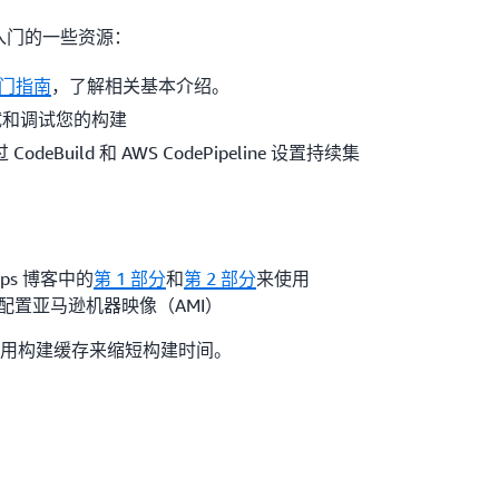
ld 入门的一些资源：
 入门指南
，了解相关基本介绍。
和调试您的构建
deBuild 和 AWS CodePipeline 设置持续集
ps 博客中的
第 1 部分
和
第 2 部分
来使用
建和配置亚马逊机器映像（AMI）
用构建缓存来缩短构建时间。