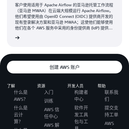
客户使用适用于 Apache Airflow 的亚马逊托管工作流程
（亚马逊 MWAA）在云端大规模运行 Apache Airflow。
他们希望使用由 OpenID Connect (OIDC) 提供商开发的
现有登录解决方案和亚马逊 MWAA；这使他们能够使用
他们在各个 AWS 服务中采用的身份提供商 (IdP) 提供统
一的身份验证和单点登录 (SSO) 体验。
阅读博客
创建 AWS 账户
了解
资源
开发人员
帮助
什么是
入门
构建者
联系我
AWS？
中心
们
训练
什么是
软件开
提交支
AWS 信
云计
发工具
持工单
任中心
算？
包与工
AWS
AWS 解
具