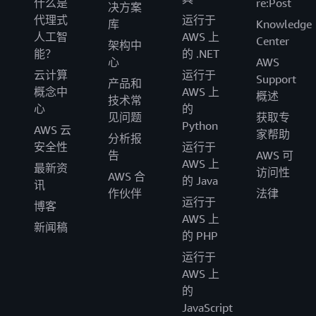
什么是
re:Post
决方案
代理式
运行于
库
Knowledge
人工智
AWS 上
Center
架构中
能？
的 .NET
心
AWS
云计算
运行于
Support
产品和
概念中
AWS 上
概述
技术常
心
的
见问题
获取专
Python
AWS 云
家帮助
分析报
安全性
运行于
告
AWS 可
AWS 上
最新资
访问性
AWS 合
的 Java
讯
作伙伴
法律
运行于
博客
AWS 上
新闻稿
的 PHP
运行于
AWS 上
的
JavaScript