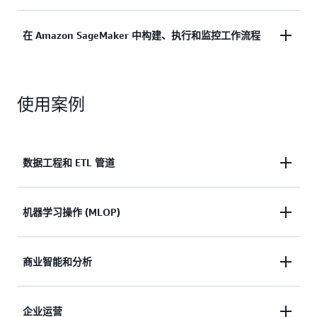
需求。MWAA Serverless 可自动根据需求进行调整，
在优化成本的同时消除了手动容量规划。预置的选项
Amazon MWAA 提供根据您的需求量身定制的全面安
在 Amazon SageMaker 中构建、执行和监控工作流程
提供对 Airflow 资源的精细控制，允许您根据特定要
全性——Serverless 提供精细的工作流程级控制，而
求微调性能。选择轻松的自动扩展或精确的资源控制
Provisioned 则为不同的业务环境提供环境级别的边
— Amazon MWAA 可根据您的业务进行扩展。
亚马逊 MWAA 为下一代亚马逊 SageMaker 的工作流
界。这两个选项都具有企业级安全性，包括 VPC 隔
使用案例
程提供支持，可以访问个人开源 Airflow 部署，与亚
离、端到端加密和精细的访问控制，可确保您的工作
马逊 SageMaker Unified Studio 中的 Jupyter 笔记本
流程在不影响性能的情况下受到保护。
电脑一起运行。
您可以轻松开发气流定向无环图
(DAG)，以协调他们的项目工件，例如笔记本、查询
数据工程和 ETL 管道
和训练作业。
协调多个 AWS 服务和外部数据源之间的复杂数据转
机器学习操作 (MLOP)
换。自动执行数据湖架构的数据提取、编目和处理工
作流程，同时通过批处理协调流数据管道。
协调从数据准备到模型训练、验证和部署的端到端机
商业智能和分析
器学习工作流程。通过跨开发和生产环境的 A/B 测
试，自动化特征提取、转换工作流程并协调模型部
自动安排和协调报告生成、数据刷新和仪表板更新。
企业运营
署。