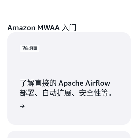
实施自动数据验证、清理和质量保证工作流程，同时
在业务应用程序和分析平台之间同步数据。
在整个基础架构中自动执行备份工作流程、数据存档
Amazon MWAA 入门
和灾难恢复程序。协调数据治理工作流程、合规性报
告和审计跟踪生成，同时协调 AWS 和其他云提供商
或本地系统的工作流程。
功能页面
了解直接的 Apache Airflow
部署、自动扩展、安全性等。
了解更多