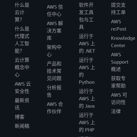
什么是
软件开
提交支
AWS 信
云计
发工具
持工单
任中心
算？
包与工
AWS
AWS 解
具
什么是
re:Post
决方案
代理式
运行于
库
Knowledge
人工智
AWS 上
Center
架构中
能？
的 .NET
心
AWS
云计算
运行于
Support
产品和
概念中
AWS 上
概述
技术常
心
的
见问题
获取专
Python
AWS 云
家帮助
分析报
安全性
运行于
告
AWS 可
AWS 上
最新资
访问性
AWS 合
的 Java
讯
作伙伴
法律
运行于
博客
AWS 上
新闻稿
的 PHP