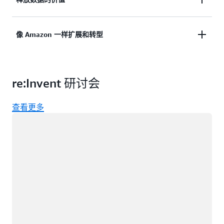
则能够加快 SAP 应用程序和座席的开发速度，从而
和性能——无论您是通过 RISE 将本地的 SAP ERP 升
为客户提供更优质的体验，同时又不会影响安全性、
级为在 AWS 上运行的 SAP Business Suite，还是采
灵活性或成本。
了解更多
借助 AWS 行业领先的数据、人工智能和机器学习服
像 Amazon 一样扩展和转型
用
SAP Grow
。
务为 SAP 及更广泛的业务场景构建的成熟数据基
础，打破信息孤岛和供应商锁定。赋予您的团队创新
利用 Amazon 的运营专业知识和规模来转变您的业务
的能力，同时在安全性、灵活性和成本方面无需做出
re:Invent 研讨会
流程和客户体验。
任何妥协。
查看更多
正在加载