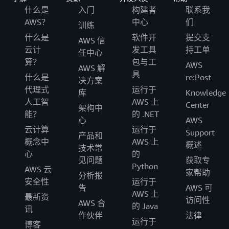
什么是
入门
构建者
联系我
AWS？
中心
们
训练
什么是
软件开
提交支
AWS 信
云计
发工具
持工单
任中心
算？
包与工
AWS
AWS 解
具
什么是
re:Post
决方案
代理式
运行于
库
Knowledge
人工智
AWS 上
Center
架构中
能？
的 .NET
心
AWS
云计算
运行于
Support
产品和
概念中
AWS 上
概述
技术常
心
的
见问题
获取专
Python
AWS 云
家帮助
分析报
安全性
运行于
告
AWS 可
AWS 上
最新资
访问性
AWS 合
的 Java
讯
作伙伴
法律
运行于
博客