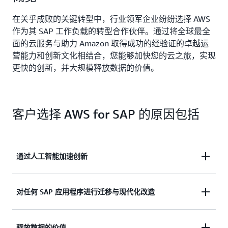
在关乎成败的关键转型中，行业领军企业纷纷选择 AWS
作为其 SAP 工作负载的转型合作伙伴。通过将全球最全
面的云服务与助力 Amazon 取得成功的经验证的卓越运
营能力和创新文化相结合，您能够加快您的云之旅，实现
更快的创新，并大规模释放数据的价值。
客户选择 AWS for SAP 的原因包括
通过人工智能加速创新
借助 AWS AI for SAP，IT 团队能够简化业务流程并实
对任何 SAP 应用程序进行迁移与现代化改造
现数据的准确呈现与更全面的可见性，企业领导者能
够更快地做出决策并开拓新的盈利渠道，而开发人员
迅速且自信地迁移到 AWS，以提升安全性、可靠性
释放数据的价值