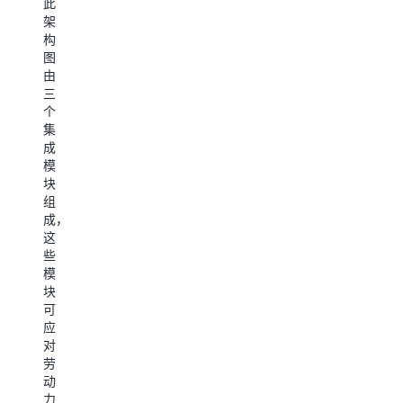
此
数
据
编
架
构
据
面
排
图
板
模
由
此
拟
三
架
此
此
个
构
孪
架
架
集
图
构
构
生
成
显
图
图
模
示
显
显
此
块
了
示
示
架
组
如
了
了
构
成，
何
如
用
图
这
将
何
于
显
些
物
创
产
示
模
联
建
品
了
块
网
数
设
如
可
数
字
计
何
应
据
孪
的
模
对
连
生
数
拟
劳
接
的
字
数
动
到
空
孪
字
力
数