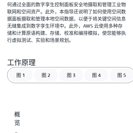
何通过全面的数字孪生控制面板安全地摄取和管理工业物
联网和空间资产。此外，本指导还说明了如何使用空间数
据面板摄取和管理本地空间数据，以便于将关键空间信息
无缝集成到数字孪生环境中。此外，AWS 云使用多种存
储和计算原语构建、存储、校准和编排模拟，使您能够执
行虚拟测试、实验和场景规划。
工作原理
图 1
图 2
图 3
图 4
图 5
概
物
空
构
览
联
间
建
网
数
和