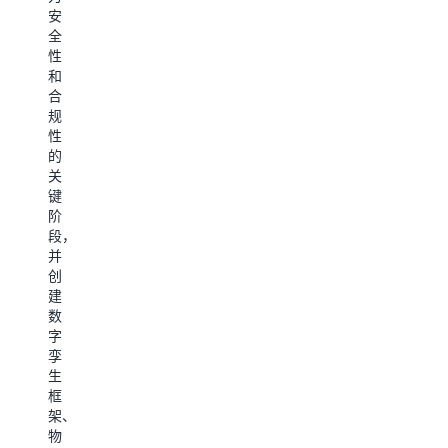
间
生
孪
安
字
组
框
生。
全
孪
件，
架
性
生。
包
的
和
下
括
具
合
载
将
体
下
规
架
数
实
载
性
据
构
现
架
的
摄
图
关
构
取
键
图
下
并
阶
载
处
段，
架
理
并
构
到
创
图
实
建
时
数
3D
字
资
孪
产
生
中。
框
架、
物
下