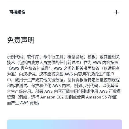
对数据入口和出口实施节流限
AWS IoT TwinMaker
对数据进行可视化和分析，可以帮助您
CloudWatch
理节流，本指导还可以高效地摄取、处理和存储数
制以实现持续运营，即使在高流量或高负载时段也是
我们建议为云端的所有数据目的地启用由
确定性能瓶颈和排查请求问题。
Amazon
本指导使用的大多数 AWS 服务都是无服务器的成本
可持续性
据，即使在数据大量涌入期间也是如此。这种自动扩
如此。
和
提供支持的静态加密功
S3
AWS IoT SiteWise
优化型服务，能够以低廉的价格提供数字孪生功能。
展功能无需手动进行容量规划和资源预置，因此在实
能，以进一步保护敏感信息。
这些服务提供了即用即付定价模式，这意味着您只需
阅读“卓越运营”白皮书
现最佳性能的同时最大限度地减少了运营开销。
此外，
控制台还提供了
Amazon Managed Grafana
本指导中的服务使用 AWS 的弹性、可扩展的基础设
为摄取、存储和查询的数据付费。
一个可靠的工作空间，无需管理硬件或基础设施，即
免责声明
施，此基础设施可以根据使用需求纵向扩展和缩减计
阅读《安全性》白皮书
阅读《性能效率》白皮书
可对指标、日志和跟踪进行可视化和分析。它会自动
算资源。这样可以防止过度预置并最大限度地减少多
还提供了经过优化的存储设置，
AWS IoT SiteWise
预置、配置和管理此工作空间，同时处理自动版本升
余的计算容量，因此减少了意外的碳排放。您可以使
使数据能够在
中从一个热存储层移到一
Amazon S3
示例代码；软件库；命令行工具；概念验证；模板；或其他相关
级和自动扩展，以满足动态使用需求。这种自动扩展
用
客户碳足迹工具监控您的二氧化碳
排放量。
技术（包括由我方人员提供的任何前述项）作为 AWS 内容按照
个冷存储层，因此进一步降低了存储成本。
功能对于处理现场运营期间的峰值使用量或工业环境
《AWS 客户协议》或您与 AWS 之间的相关书面协议（以适用者
中的换班至关重要。
为准）向您提供。您不应将这些 AWS 内容用在您的生产账户
此外，借助（使用
构建的）数
AWS IoT TwinMaker
阅读《成本优化》白皮书
中，或用于生产或其他关键数据。您负责根据特定质量控制规程
字孪生等技术提供的敏捷性、基于事件的自动化以及
和标准测试、保护和优化 AWS 内容，例如示例代码，以使其适
阅读《可靠性》白皮书
基于人工智能/机器学习的洞察，工程团队可以优化
合生产级应用。部署 AWS 内容可能会因创建或使用 AWS 可收费
现场运营，从而提高效率并最大限度地减少工业流程
资源（例如，运行 Amazon EC2 实例或使用 Amazon S3 存储）
而产生 AWS 费用。
的排放。
阅读《可持续性》白皮书