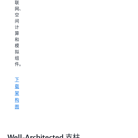
联
载
网、
架
空
构
间
图
计
算
和
模
拟
组
件。
下
载
架
构
图
Well-Architected 支柱