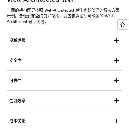
上面的架构图是按照 Well-Architected 最佳实践创建的解决方案
示例。要做到完全的良好架构，您应该遵循尽可能多的 Well-
Architected 最佳实践。
卓越运营
本指导中使用的大多数 AWS 服务都是无服务器服
安全性
务，因此降低了维护本指导的运营开销。VAMS 和工
业数据结构解决方案利用
AWS 云开发套件
(AWS
通过使用
AWS 身份和访问管理
(IAM)、A
可靠性
CDK) 来提供基础设施即代码。使用
mazon
和
AWS CDK
、
和
授权方，本指
AWS CloudFormation
Cognito
API Gateway
，您可以将与应用程序代码相
Lambda
南优先考虑数据保护、系统安全和资产完整性，与最
同的工程学科应用于整个环境。
通过多可用区（Multi-AZ）部署、节流限制以及
性能效率
佳实践保持一致，改善您的整体安全状况。本指南使
等托管式服务，本指南
Amazon Managed Grafana
用@@
亚马逊 Route 53
、
A
WS WAF
和 AWS VPN
通过与
Amazon CloudWatch
集成，可以监控传入的
可以帮助确保关键工作负载能够持续运行并实现最短
为本地设施与 AWS 云之间的公共和私有网络提供安
数据并针对潜在问题发出警报。通过了解服务指标，
除了
和
的自动扩展
成本优化
AWS IoT SiteWise
Amazon S3
的停机时间。具体而言，
和
AWS IoT SiteWise
全连接。
您可以优化事件工作流并确保可扩展性。通过使用
功能以外，通过使用
的功能来管
AWS IoT SiteWise