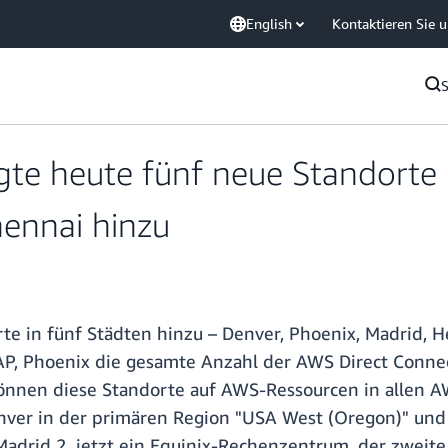
English
Kontaktieren Sie 
te heute fünf neue Standorte i
hennai hinzu
te in fünf Städten hinzu – Denver, Phoenix, Madrid, 
P, Phoenix die gesamte Anzahl der AWS Direct Connec
können diese Standorte auf AWS-Ressourcen in allen A
er in der primären Region "USA West (Oregon)" und 
c Madrid 2, jetzt ein Equinix-Rechenzentrum, der zwei