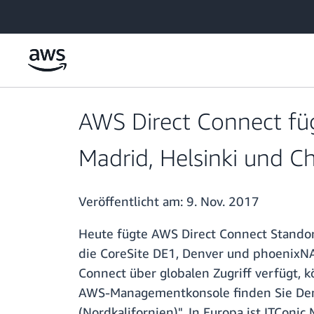
Überspringen zum Hauptinhalt
AWS Direct Connect füg
Madrid, Helsinki und C
Veröffentlicht am:
9. Nov. 2017
Heute fügte AWS Direct Connect Standor
die CoreSite DE1, Denver und phoenixNA
Connect über globalen Zugriff verfügt, 
AWS-Managementkonsole finden Sie Denv
(Nordkalifornien)". In Europa ist ITConi