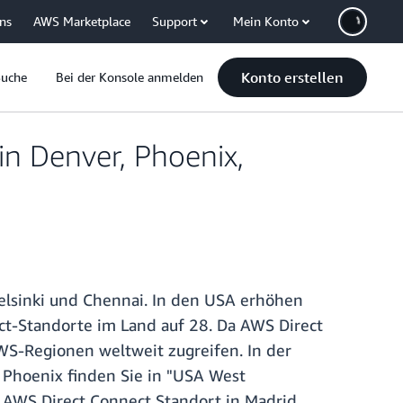
uns
AWS Marketplace
Support
Mein Konto
Konto erstellen
Suche
Bei der Konsole anmelden
n Denver, Phoenix,
Helsinki und Chennai. In den USA erhöhen
t-Standorte im Land auf 28. Da AWS Direct
WS-Regionen weltweit zugreifen. In der
Phoenix finden Sie in "USA West
te AWS Direct Connect Standort in Madrid.