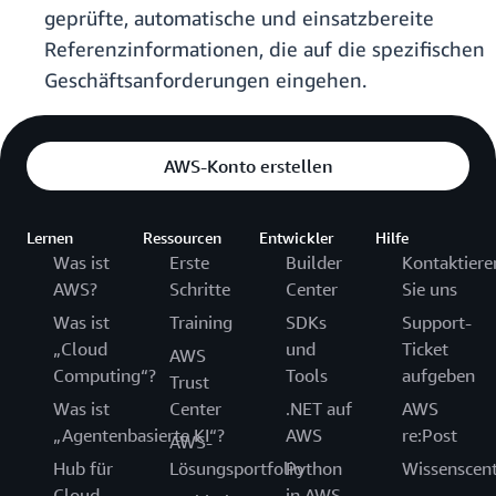
geprüfte, automatische und einsatzbereite
Referenzinformationen, die auf die spezifischen
Geschäftsanforderungen eingehen.
AWS-Konto erstellen
Lernen
Ressourcen
Entwickler
Hilfe
Was ist
Erste
Builder
Kontaktiere
AWS?
Schritte
Center
Sie uns
Was ist
Training
SDKs
Support-
„Cloud
und
Ticket
AWS
Computing“?
Tools
aufgeben
Trust
Was ist
Center
.NET auf
AWS
„Agentenbasierte KI“?
AWS
re:Post
AWS-
Hub für
Lösungsportfolio
Python
Wissenscen
Cloud-
in AWS