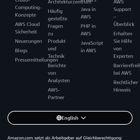
Architekturzentrum
AWS
Computing-
Java in
Support
Häufig
Konzepte
AWS
–
gestellte
AWS Cloud
Überblick
Fragen
PHP in
Sicherheit
zu
AWS
Erhalten
Neuerungen
Produkt
Sie Hilfe
JavaScript
und
von
Blogs
in AWS
Technik
Experten
Pressemitteilungen
Berichte
Barrierefrei
von
bei AWS
Analysten
Rechtlicher
AWS-
Hinweis
Partner
English
Amazon.com setzt als Arbeitgeber auf Gleichberechtigung: