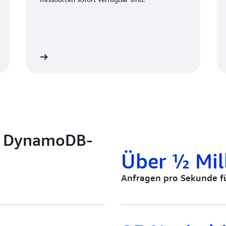
ormationen
Weitere Information
n DynamoDB-
Über ½ Mil
Anfragen pro Sekunde f