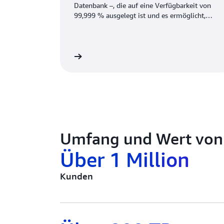
Datenbank –, die auf eine Verfügbarkeit von
99,999 % ausgelegt ist und es ermöglicht,
jederzeit die aktuellsten Daten aus jeder
Region abzurufen.
itere Informationen
Weitere Inf
Umfang und Wert vo
Über 1 Million
Kunden