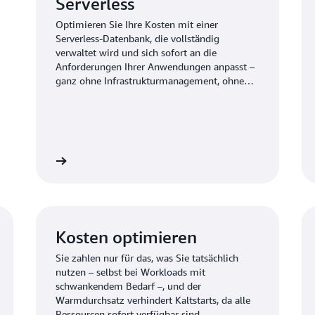
Serverless
Optimieren Sie Ihre Kosten mit einer
Serverless-Datenbank, die vollständig
verwaltet wird und sich sofort an die
Anforderungen Ihrer Anwendungen anpasst –
ganz ohne Infrastrukturmanagement, ohne
Ausfallzeiten bei Wartungsarbeiten und ohne
Wartungsfenster.
ormationen
Weitere Information
Kosten optimieren
it
Sie zahlen nur für das, was Sie tatsächlich
nutzen – selbst bei Workloads mit
schwankendem Bedarf –, und der
Warmdurchsatz verhindert Kaltstarts, da alle
Ressourcen sofort verfügbar sind.