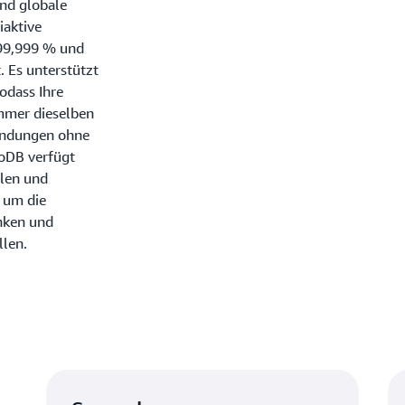
ind globale
iaktive
 99,999 % und
. Es unterstützt
odass Ihre
mmer dieselben
wendungen ohne
oDB verfügt
llen und
 um die
nken und
llen.