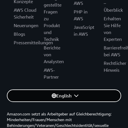
Konzepte
AWS
–
gestellte
AWS Cloud
Überblick
Fragen
PHP in
Sicherheit
zu
AWS
Erhalten
Neuerungen
Produkt
Sie Hilfe
JavaScript
und
von
Blogs
in AWS
Technik
Experten
Pressemitteilungen
Berichte
Barrierefrei
von
bei AWS
Analysten
Rechtlicher
AWS-
Hinweis
Partner
English
Amazon.com setzt als Arbeitgeber auf Gleichberechtigung:
Minderheiten/Frauen/Menschen mit
Behinderungen/Veteranen/Geschlechtsidentität/sexuelle