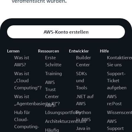
veröffentlicht wurden
.
AWS-Konto erstellen
Lernen
Ressourcen
Entwickler
Hilfe
Was ist
Erste
Builder
Kontaktiere
AWS?
Schritte
Center
Sie uns
Was ist
Training
SDKs
Support-
„Cloud
und
Ticket
AWS
Computing“?
Tools
aufgeben
Trust
Was ist
Center
.NET auf
AWS
„Agentenbasierte KI“?
AWS
re:Post
AWS-
Hub für
Lösungsportfolio
Python
Wissenscen
Cloud-
in AWS
Architekturzentrum
AWS
Computing-
Java in
Support
Häufig