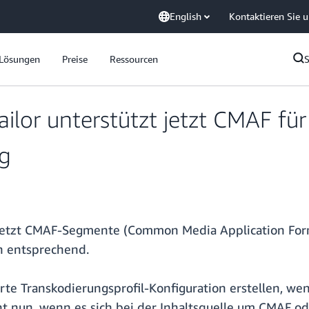
English
Kontaktieren Sie 
Lösungen
Preise
Ressourcen
lor unterstützt jetzt CMAF fü
g
 jetzt CMAF-Segmente (Common Media Application Form
h entsprechend.
erte Transkodierungsprofil-Konfiguration erstellen,
nnt nun, wenn es sich bei der Inhaltsquelle um CMAF 