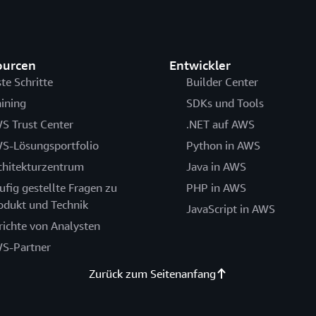
ourcen
Entwickler
ste Schritte
Builder Center
aining
SDKs und Tools
S Trust Center
.NET auf AWS
S-Lösungsportfolio
Python in AWS
chitekturzentrum
Java in AWS
ufig gestellte Fragen zu
PHP in AWS
odukt und Technik
JavaScript in AWS
richte von Analysten
S-Partner
Zurück zum Seitenanfang