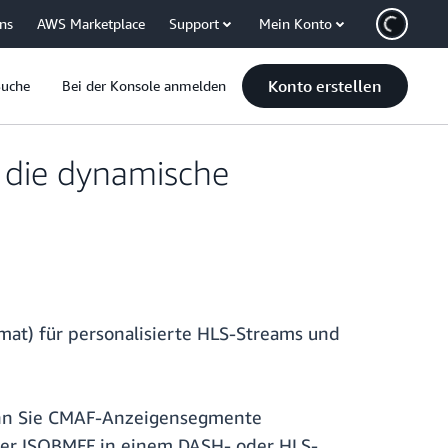
uns
AWS Marketplace
Support
Mein Konto
Konto erstellen
Suche
Bei der Konsole anmelden
r die dynamische
at) für personalisierte HLS-Streams und
 wenn Sie CMAF-Anzeigensegmente
oder ISOBMFF in einem DASH- oder HLS-