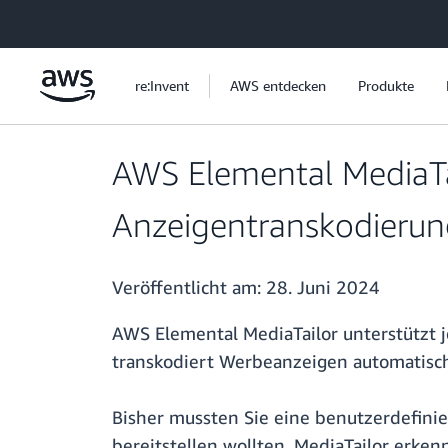
Überspringen zum Hauptinhalt
re:Invent
AWS entdecken
Produkte
AWS Elemental MediaTai
Anzeigentranskodierun
Veröffentlicht am:
28. Juni 2024
AWS Elemental MediaTailor unterstützt
transkodiert Werbeanzeigen automatisc
Bisher mussten Sie eine benutzerdefini
bereitstellen wollten. MediaTailor erke