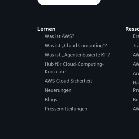
Lernen
Ress
Was ist AWS?
Er
Was ist „Cloud Computing“?
Tr
Was ist „Agentenbasierte KI“?
AW
Hub für Cloud-Computing-
AW
Konzepte
Ar
AWS Cloud Sicherheit
Hä
Neuerungen
Pr
Blogs
Be
Pressemitteilungen
AW