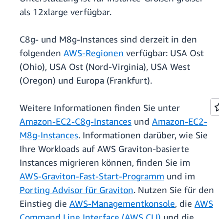
als 12xlarge verfügbar.
C8g- und M8g-Instances sind derzeit in den
folgenden
AWS-Regionen
verfügbar: USA Ost
(Ohio), USA Ost (Nord-Virginia), USA West
(Oregon) und Europa (Frankfurt).
Weitere Informationen finden Sie unter
Amazon-EC2-C8g-Instances
und
Amazon-EC2-
M8g-Instances
. Informationen darüber, wie Sie
Ihre Workloads auf AWS Graviton-basierte
Instances migrieren können, finden Sie im
AWS-Graviton-Fast-Start-Programm
und im
Porting Advisor für Graviton
. Nutzen Sie für den
Einstieg die
AWS-Managementkonsole
, die
AWS
Command Line Interface (AWS CLI)
und die