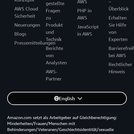
AWS
–
gestellte
AWS Cloud
Überblick
Fragen
PHP in
Sicherheit
zu
AWS
Erhalten
Neuerungen
Produkt
Sie Hilfe
JavaScript
und
von
Blogs
in AWS
Technik
Experten
Pressemitteilungen
Berichte
Barrierefrei
von
bei AWS
Analysten
Rechtlicher
AWS-
Hinweis
Partner
English
Amazon.com setzt als Arbeitgeber auf Gleichberechtigung:
Minderheiten/Frauen/Menschen mit
Behinderungen/Veteranen/Geschlechtsidentität/sexuelle