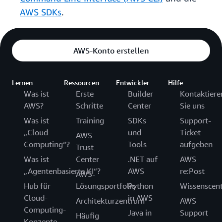
AWS SDKs
.
AWS-Konto erstellen
Lernen
Ressourcen
Entwickler
Hilfe
Was ist
Erste
Builder
Kontaktiere
AWS?
Schritte
Center
Sie uns
Was ist
Training
SDKs
Support-
„Cloud
und
Ticket
AWS
Computing“?
Tools
aufgeben
Trust
Was ist
Center
.NET auf
AWS
„Agentenbasierte KI“?
AWS
re:Post
AWS-
Hub für
Lösungsportfolio
Python
Wissenscen
Cloud-
in AWS
Architekturzentrum
AWS
Computing-
Java in
Support
Häufig
Konzepte