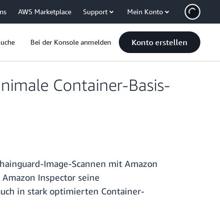
uns
AWS Marketplace
Support
Mein Konto
Konto erstellen
Suche
Bei der Konsole anmelden
nimale Container-Basis-
d Chainguard-Image-Scannen mit Amazon
t Amazon Inspector seine
uch in stark optimierten Container-