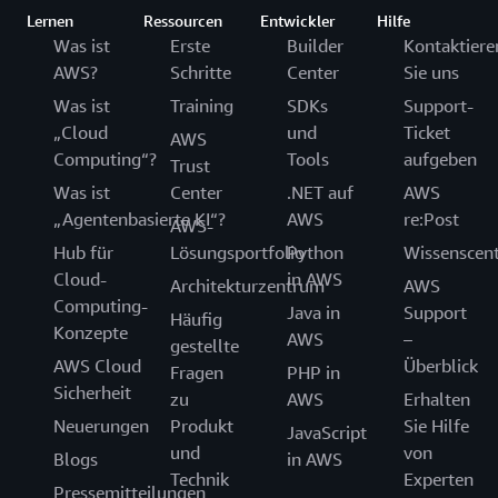
Lernen
Ressourcen
Entwickler
Hilfe
Was ist
Erste
Builder
Kontaktiere
AWS?
Schritte
Center
Sie uns
Was ist
Training
SDKs
Support-
„Cloud
und
Ticket
AWS
Computing“?
Tools
aufgeben
Trust
Was ist
Center
.NET auf
AWS
„Agentenbasierte KI“?
AWS
re:Post
AWS-
Hub für
Lösungsportfolio
Python
Wissenscen
Cloud-
in AWS
Architekturzentrum
AWS
Computing-
Java in
Support
Häufig
Konzepte
AWS
–
gestellte
AWS Cloud
Überblick
Fragen
PHP in
Sicherheit
zu
AWS
Erhalten
Neuerungen
Produkt
Sie Hilfe
JavaScript
und
von
Blogs
in AWS
Technik
Experten
Pressemitteilungen