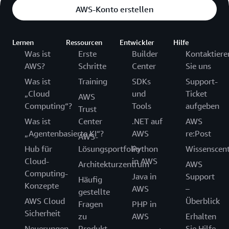
AWS-Konto erstellen
Lernen
Ressourcen
Entwickler
Hilfe
Was ist
Erste
Builder
Kontaktiere
AWS?
Schritte
Center
Sie uns
Was ist
Training
SDKs
Support-
„Cloud
und
Ticket
AWS
Computing“?
Tools
aufgeben
Trust
Was ist
Center
.NET auf
AWS
„Agentenbasierte KI“?
AWS
re:Post
AWS-
Hub für
Lösungsportfolio
Python
Wissenscen
Cloud-
in AWS
Architekturzentrum
AWS
Computing-
Java in
Support
Häufig
Konzepte
AWS
–
gestellte
AWS Cloud
Überblick
Fragen
PHP in
Sicherheit
zu
AWS
Erhalten
Neuerungen
Produkt
Sie Hilfe