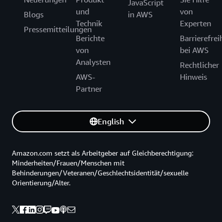
JavaScript
und
von
Blogs
in AWS
Technik
Experten
Pressemitteilungen
Berichte
Barrierefrei
von
bei AWS
Analysten
Rechtlicher
AWS-
Hinweis
Partner
English
Amazon.com setzt als Arbeitgeber auf Gleichberechtigung:
Minderheiten/Frauen/Menschen mit
Behinderungen/Veteranen/Geschlechtsidentität/sexuelle
Orientierung/Alter.