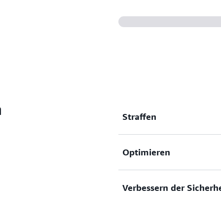
h
Straffen
Optimieren Sie die Abläufe
Optimieren
Regeln für die Weiterleitu
standardisieren Sie den Ab
Services.
Erfassen Sie Metriken, Pro
Verbessern der Sicherhe
Anwendungen, um Probleme s
und Ihre Anwendung zu opt
Erhöhen Sie die Netzwerksi