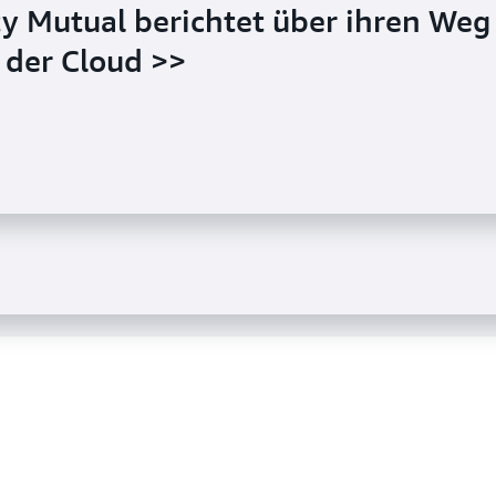
ty Mutual berichtet über ihren Weg
 der Cloud >>
A und Fannie Mae sorgen mit AWS
A und Fannie Mae sorgen mit AWS
 >>
 >>