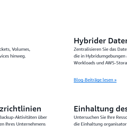
-vorgänge mithilfe von Echt
Hybrider Date
uckets, Volumes,
Zentralisieren Sie das D
ices hinweg.
die in Hybridumgebungen 
Workloads und AWS-Stora
Blog-Beiträge lesen »
zrichtlinien
Einhaltung de
 Backup-Aktivitäten über
Untersuchen Sie Ihre Ress
en Ihres Unternehmens
die Einhaltung organisato