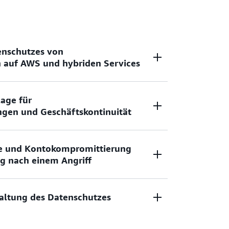
enschutzes von
auf AWS und hybriden Services
und Wiederherstellung mit einem vollständig
lage für
erten Service.
ngen und Geschäftskontinuität
r verschiedene AWS-Regionen und Konten
e und Kontokompromittierung
tische Wiederherstellungstests und
g nach einem Angriff
durch.
he Backups und nutzen Sie logische Air-
haltung des Datenschutzes
r Defense-in-Depth-Strategie.
kumentieren Sie Datenschutzrichtlinien und