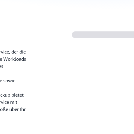
vice, der die
de Workloads
et
e sowie
ckup bietet
rvice mit
röße über Ihr