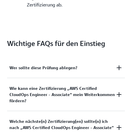
Zertifizierung ab.
Wichtige FAQs für den Einstieg
Wer sollte diese Prüfung ablegen?
Kandidaten für diese Zertifizierung sollten
Wie kann eine Zertifizierung „AWS Certified
CloudOps Engineer - Associate“ mein Weiterkommen
idealerweise ein Jahr Erfahrung in den Bereichen
fördern?
Bereitstellung, Verwaltung, Netzwerke und
Sicherheit in AWS haben. Diese Zertifizierung ist für
Personen, die in den Bereichen IT oder Cloud-
Personen, die diese branchenweit anerkannte
Welche nächste(n) Zertifizierung(en) sollte(n) ich
Betrieb arbeiten, ein idealer Ausgangspunkt für
nach „AWS Certified CloudOps Engineer - Associate“
Zertifizierung erworben haben, berichten, dass sie
weitere AWS-Zertifizierungen.