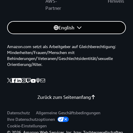
AWS-
Hinweis
Partner
English
Amazon.com setzt als Arbeitgeber auf Gleichberechtigung:
Minderheiten/Frauen/Menschen mit
Behinderungen/Veteranen/Geschlechtsidentität/sexuelle
Orientierung/Alter.
Zurück zum Seitenanfang
Datenschutz
Allgemeine Geschäftsbedingungen
Ihre Datenschutzoptionen
Cookie-Einstellungen
© 2026, Amazon Web Services, Inc. bzw. Tochtergesellschaften