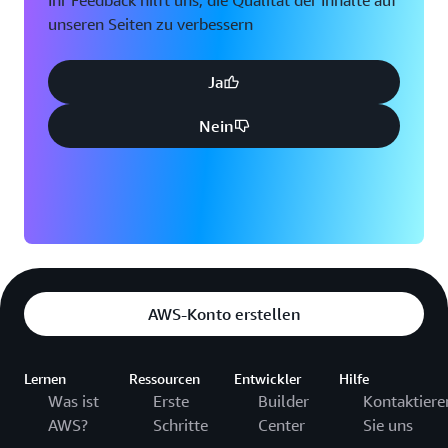
Ihr Feedback hilft uns, die Qualität der Inhalte auf
unseren Seiten zu verbessern
Ja
Nein
AWS-Konto erstellen
Lernen
Ressourcen
Entwickler
Hilfe
Was ist
Erste
Builder
Kontaktiere
AWS?
Schritte
Center
Sie uns