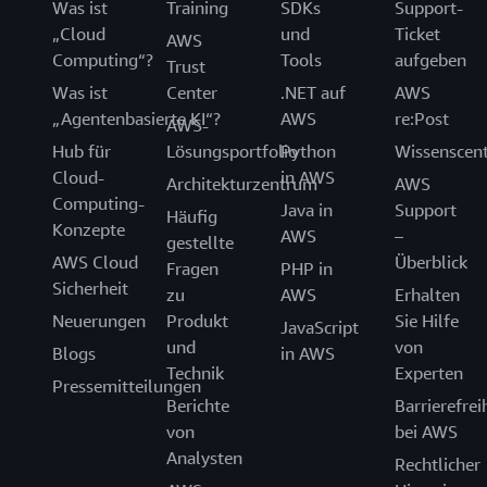
Was ist
Training
SDKs
Support-
„Cloud
und
Ticket
AWS
Computing“?
Tools
aufgeben
Trust
Was ist
Center
.NET auf
AWS
„Agentenbasierte KI“?
AWS
re:Post
AWS-
Hub für
Lösungsportfolio
Python
Wissenscen
Cloud-
in AWS
Architekturzentrum
AWS
Computing-
Java in
Support
Häufig
Konzepte
AWS
–
gestellte
AWS Cloud
Überblick
Fragen
PHP in
Sicherheit
zu
AWS
Erhalten
Neuerungen
Produkt
Sie Hilfe
JavaScript
und
von
Blogs
in AWS
Technik
Experten
Pressemitteilungen
Berichte
Barrierefrei
von
bei AWS
Analysten
Rechtlicher