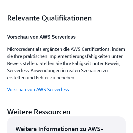
anzueignen. Anschließend kann die Zertifizierung
Prüfung bestehen. Alternativ können Sie die
Engineer – Associate“ erworben, um sich in Rollen
Ja. Sobald Du eine AWS Certification erlangt hast,
„AWS Certified Solutions Architect – Associate“
Zertifizierung „AWS Certified Solutions Architect –
wie Cloud Data Engineer weiterzuentwickeln.
Relevante Qualifikationen
erhälst Du 50 % Rabatt auf andere AWS
erworben werden.
Professional“ erwerben. Dadurch wird diese
Schauen Sie sich die
AWS-Zertifizierungspfade
an
Certificationsprüfungen. Der Zugriff auf diesen
Zertifizierung der Associate-Stufe automatisch
und erfahren Sie mehr, damit Sie Ihre AWS
Rabatt ist über Dein
AWS-Certification-konto
erneut zertifiziert. Erfahren Sie mehr über
Certification planen können.
Vorschau von AWS Serverless
möglich.
Rezertifizierungsoptionen
bei AWS Certifications.
Microcredentials ergänzen die AWS Certifications, indem
sie Ihre praktischen Implementierungsfähigkeiten unter
Beweis stellen. Stellen Sie Ihre Fähigkeit unter Beweis,
Serverless-Anwendungen in realen Szenarien zu
erstellen und Fehler zu beheben.
Vorschau von AWS Serverless
Weitere Ressourcen
Weitere Informationen zu AWS-