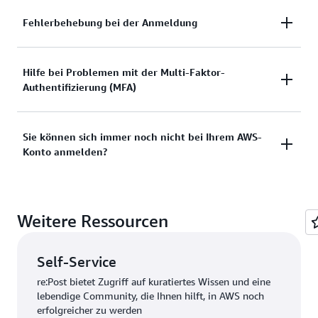
Benötigen Sie Hilfe mit der Anmeldung bei der
Fehlerbehebung bei der Anmeldung
AWS-Managementkonsole?
Sie haben versucht, sich anzumelden, aber die
Hilfe bei Problemen mit der Multi-Faktor-
Dokumentation anzeigen
Authentifizierung (MFA)
Anmeldeinformationen haben nicht funktioniert?
Oder verfügen Sie nicht über die
Anmeldeinformationen für den Zugriff auf das AWS-
Verlorenes oder unbrauchbares Multi-Faktor-
Sie können sich immer noch nicht bei Ihrem AWS-
Root-Benutzerkonto?
Konto anmelden?
Authentifizierungs-Gerät (MFA)
Lösungen anzeigen
Lösung anzeigen
Wenn Sie sich immer noch nicht bei Ihrem AWS-
Weitere Ressourcen
Konto anmelden können, füllen Sie bitte dieses
Formular aus.
Self-Service
Formular anzeigen
re:Post bietet Zugriff auf kuratiertes Wissen und eine
lebendige Community, die Ihnen hilft, in AWS noch
erfolgreicher zu werden