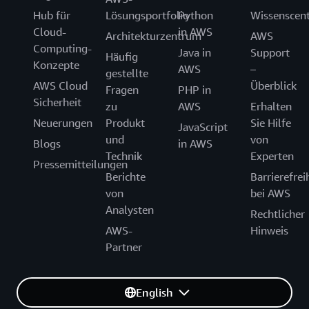
Hub für
Lösungsportfolio
Python
Wissenscen
Cloud-
in AWS
Architekturzentrum
AWS
Computing-
Java in
Support
Häufig
Konzepte
AWS
–
gestellte
AWS Cloud
Überblick
Fragen
PHP in
Sicherheit
zu
AWS
Erhalten
Neuerungen
Produkt
Sie Hilfe
JavaScript
und
von
Blogs
in AWS
Technik
Experten
Pressemitteilungen
Berichte
Barrierefrei
von
bei AWS
Analysten
Rechtlicher
AWS-
Hinweis
Partner
English