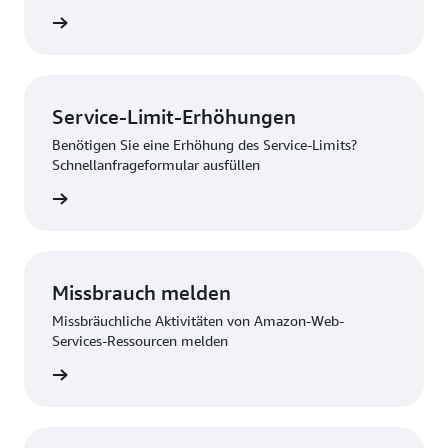
nzeigen
Service-Limit-Erhöhungen
Benötigen Sie eine Erhöhung des Service-Limits?
Schnellanfrageformular ausfüllen
melden
Missbrauch melden
Missbräuchliche Aktivitäten von Amazon-Web-
Services-Ressourcen melden
 melden