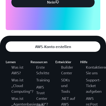
Nein
AWS-Konto erstellen
Lernen
Ressourcen
Entwickler
Hilfe
Was ist
Erste
Builder
Kontaktiere
AWS?
Schritte
Center
Sie uns
Was ist
Training
SDKs
Support-
„Cloud
und
Ticket
AWS
Computing“?
Tools
aufgeben
Trust
Was ist
Center
.NET auf
AWS
„Agentenbasierte KI“?
AWS
re:Post
AWS-