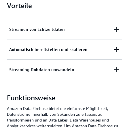
Vorteile
Streamen von Echtzeitdaten
Erfassen, transformieren und laden Sie Streaming-
Automatisch bereitstellen und skalieren
Daten auf einfache Art. Erstellen Sie einen
Bereitstellungsdatenstrom, wählen Sie Ihr Ziel aus
Automatische Bereitstellung und Skalierung von
Streaming-Rohdaten umwandeln
und starten Sie mit wenigen Klicks das Streaming
Computing-, Arbeitsspeicher- und
von Echtzeitdaten.
Netzwerkressourcen ohne laufende Verwaltung.
Wandeln Sie Streaming-Rohdaten in Formate wie
Funktionsweise
Apache Parquet um und partitionieren Sie
Streaming-Daten dynamisch, ohne eigene
Amazon Data Firehose bietet die einfachste Möglichkeit,
Verarbeitungspipelines zu entwickeln.
Datenströme innerhalb von Sekunden zu erfassen, zu
transformieren und an Data Lakes, Data Warehouses und
Analytikservices weiterzuleiten. Um Amazon Data Firehose zu