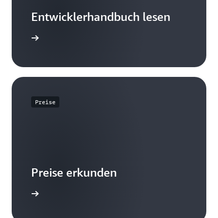
Entwicklerhandbuch lesen
 ansehen
Preise
Preise erkunden
u Preisen