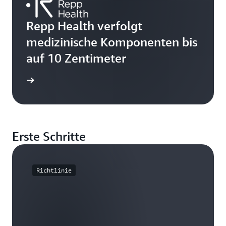
Repp Health verfolgt
medizinische Komponenten bis
auf 10 Zentimeter
ationen
Erste Schritte
Richtlinie