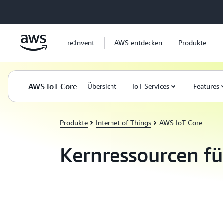
Überspringen zum Hauptinhalt
re:Invent
AWS entdecken
Produkte
AWS IoT Core
Übersicht
IoT-Services
Features
Produkte
Internet of Things
AWS IoT Core
Kernressourcen f