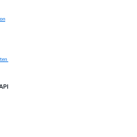
ion
aten
API