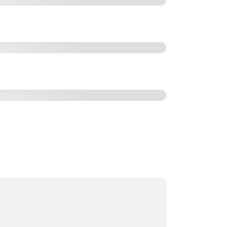
 Pentair AWS IoT nutzt (2:36)
rd geladen