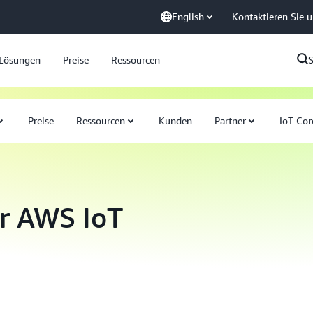
English
Kontaktieren Sie 
Lösungen
Preise
Ressourcen
Preise
Ressourcen
Kunden
Partner
IoT-Cor
ür AWS IoT