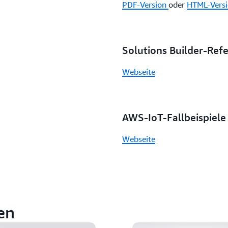
PDF-Version
oder
HTML-Vers
Solutions Builder-Ref
Webseite
AWS-IoT-Fallbeispiele
Webseite
re:Invent 2017 - a
en
Nutzung von AWS 