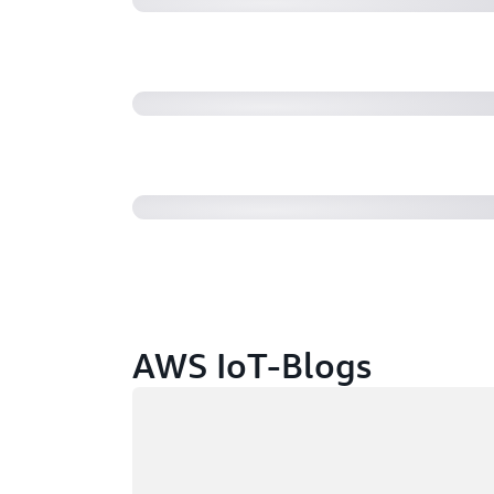
IoT-Bausteine: Von der Grenze zur
Was ist AWS IoT? (10:08)
AWS IoT-Blogs
Wird geladen