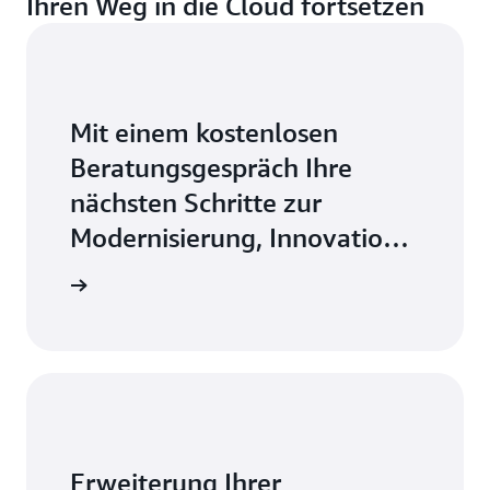
Ihren Weg in die Cloud fortsetzen
Mit einem kostenlosen
Beratungsgespräch Ihre
nächsten Schritte zur
Modernisierung, Innovation
und Skalierung erkunden
nfordern
Erweiterung Ihrer