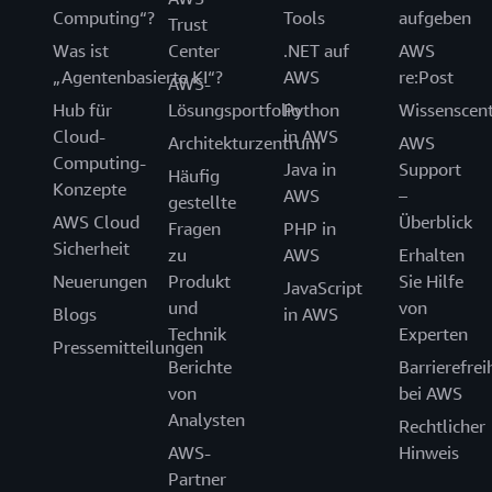
Computing“?
Tools
aufgeben
Trust
Was ist
Center
.NET auf
AWS
„Agentenbasierte KI“?
AWS
re:Post
AWS-
Hub für
Lösungsportfolio
Python
Wissenscen
Cloud-
in AWS
Architekturzentrum
AWS
Computing-
Java in
Support
Häufig
Konzepte
AWS
–
gestellte
AWS Cloud
Überblick
Fragen
PHP in
Sicherheit
zu
AWS
Erhalten
Neuerungen
Produkt
Sie Hilfe
JavaScript
und
von
Blogs
in AWS
Technik
Experten
Pressemitteilungen
Berichte
Barrierefrei
von
bei AWS
Analysten
Rechtlicher
AWS-
Hinweis
Partner