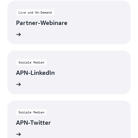
Live und On-Demand
Partner-Webinare
nsehen
Soziale Medien
APN-LinkedIn
bleiben
Soziale Medien
APN-Twitter
pdates.