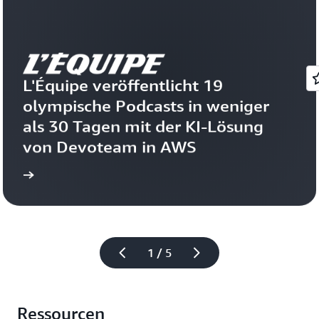
L'Équipe veröffentlicht 19 
olympische Podcasts in weniger 
als 30 Tagen mit der KI-Lösung 
von Devoteam in AWS 
onen
Weitere Informati
1 / 5
Ressourcen