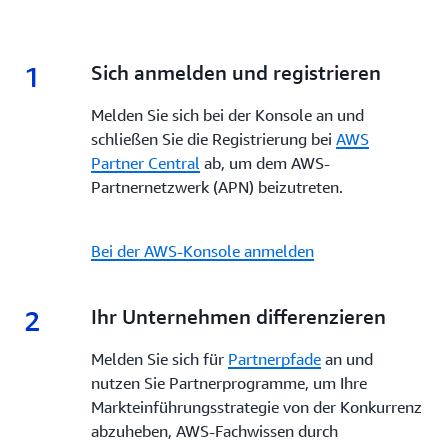
Durch optimierte Beschaffungsprozesse, verbesserte
Transformationen auf Unternehmensebene
Transparenz und engagierten Support ermöglicht
durchführen, Sie finden Programme, Anreize und
AWS Marketplace
Partnern, ihre Angebote zu
Tools, mit denen Sie Ihre Markteinführungsstrategie
1
1.
Sich anmelden und registrieren
entwickeln, zu vermarkten und zu skalieren und
verbessern, die Sichtbarkeit erhöhen, das Co-Selling
gleichzeitig einen globalen Kundenstamm zu
optimieren und die Rentabilität bei jedem Schritt
Melden Sie sich bei der Konsole an und
erreichen.
maximieren können.
schließen Sie die Registrierung bei
AWS
Partner Central
ab, um dem AWS-
Partnernetzwerk (APN) beizutreten.
Bei der AWS-Konsole anmelden
2
2.
Ihr Unternehmen differenzieren
Melden Sie sich für
Partnerpfade
an und
nutzen Sie Partnerprogramme, um Ihre
Markteinführungsstrategie von der Konkurrenz
abzuheben, AWS-Fachwissen durch