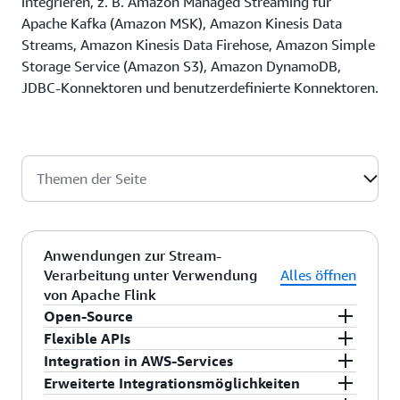
integrieren, z. B. Amazon Managed Streaming für
Apache Kafka (Amazon MSK), Amazon Kinesis Data
Streams, Amazon Kinesis Data Firehose, Amazon Simple
Storage Service (Amazon S3), Amazon DynamoDB,
JDBC-Konnektoren und benutzerdefinierte Konnektoren.
Themen der Seite
Anwendungen zur Stream-
Verarbeitung unter Verwendung
Alles öffnen
von Apache Flink
Open-Source
Flexible APIs
Amazon Managed Service für Apache Flink
Integration in AWS-Services
umfasst Open-Source-Bibliotheken wie
Apache
Amazon Managed Service für Apache Flink
Erweiterte Integrationsmöglichkeiten
Flink, Apache
Beam, Apache
Zeppelin, AWS-SDK
unterstützt die flexiblen APIs von Flink in Java,
Sie können eine Datenquelle oder ein Datenziel