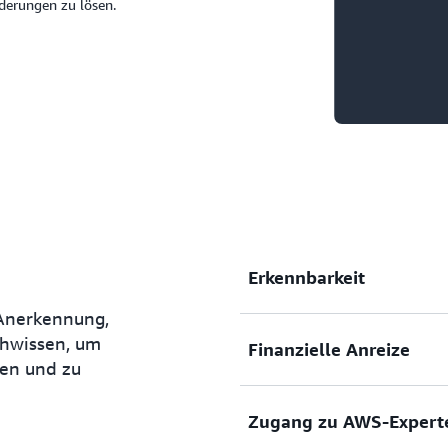
derungen zu lösen.
Erkennbarkeit
 Anerkennung,
achwissen, um
Finanzielle Anreize
Verbessern Sie Ihre Markt
uen und zu
bevorzugter Platzierung im
verbesserten Co-Selling-We
Zugang zu AWS-Expert
AWS-Vertriebsteams.
Nutzen Sie Mittel zur Mark
Markteinführungsaktivitäte