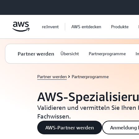
Überspringen zum Hauptinhalt
re:Invent
AWS entdecken
Produkte
Partner werden
Übersicht
Partnerprogramme
I
Partner werden
Partnerprogramme
AWS-Spezialisier
Validieren und vermitteln Sie Ihre
Fachwissen.
AWS-Partner werden
Anmeldung b