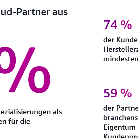
ud-Partner aus
74 %
 %
der Kunde
Hersteller
mindesten
59 %
der Partne
zialisierungen als
branchensp
en für die
Eigentum 
Kundenpro