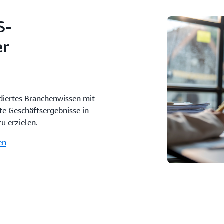
S-
er
diertes Branchenwissen mit
te Geschäftsergebnisse in
u erzielen.
en