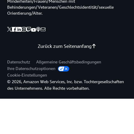
AWS-
Minderheiten/Frauen/Menschen mit
Kompeten
Behinderungen/Veteranen/Geschlechtsidentität/sexuelle
und
Orientierung/Alter.
innovativ
Technolog
schon
in
kurzer
Zurück zum Seitenanfang
Zeit
messbare
Geschäfts
Datenschutz
Allgemeine Geschäftsbedingungen
Ihre Datenschutzoptionen
Mehr
Cookie-Einstellungen
über
© 2026, Amazon Web Services, Inc. bzw. Tochtergesellschaften
unser
des Unternehmens. Alle Rechte vorbehalten.
Portfolio
im
AWS
Marketpla
erfahren