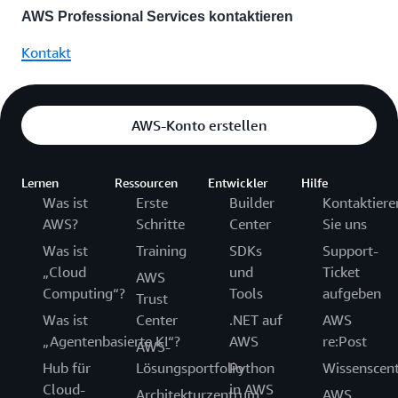
Implementierungen
.NET
AWS Professional Services kontaktieren
benötigen,
und
bei
SQL
Kontakt
Partnern
basierend
von
Anwendu
AWS
und
Professional
hochmode
AWS-Konto erstellen
Services
Implemen
finden
von
sie
Daten
umfassende
Lernen
Ressourcen
Entwickler
Hilfe
und
Lösungen,
Was ist
Erste
Builder
Kontaktiere
generative
die
AWS?
Schritte
Center
Sie uns
verkürzen
einen
die
Was ist
Training
SDKs
nachhaltigen
Support-
typischen
Geschäftsnutzen
„Cloud
und
Ticket
AWS
Bereitstel
generieren.
Computing“?
Tools
aufgeben
Trust
Ganz
gleich,
Was ist
Center
.NET auf
AWS
Weitere
ob
„Agentenbasierte KI“?
AWS
re:Post
AWS-
Informationen
Sie
Hub für
Lösungsportfolio
Python
Wissenscen
über
in
Cloud-
in AWS
das
Ihrem
Architekturzentrum
AWS