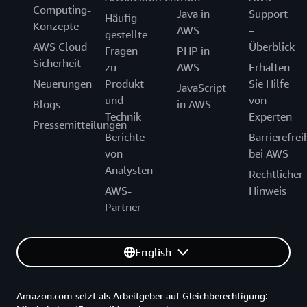
Unterneh
AWS-
Computing-
Java in
Support
Häufig
Legacy-
Partnernetzwerk
Konzepte
AWS
–
gestellte
Anwendu
AWS Cloud
Überblick
modernisi
Fragen
PHP in
unternehm
Sicherheit
zu
AWS
Erhalten
Datengru
Neuerungen
Produkt
Sie Hilfe
JavaScript
einrichten
und
von
oder
Blogs
in AWS
Technik
Experten
auf
Pressemitteilungen
generative
Berichte
Barrierefrei
KI
von
bei AWS
basierend
Analysten
Lösungen
Rechtlicher
implemen
AWS-
Hinweis
möchten,
Partner
wir
erzielen
mit
English
einer
Kombinat
aus
fundierte
Amazon.com setzt als Arbeitgeber auf Gleichberechtigung: