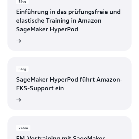
Blog
Einführung in das prüfungsfreie und
elastische Training in Amazon
SageMaker HyperPod
g lesen
Blog
SageMaker HyperPod führt Amazon-
EKS-Support ein
g lesen
Video
FM-Vortraining mit SageMaker