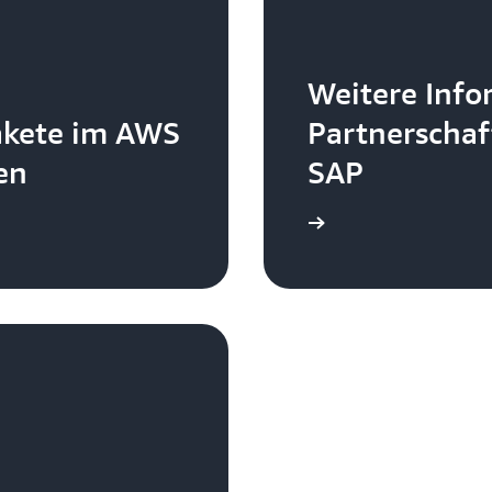
Weitere Info
akete im AWS
Partnerscha
en
SAP
Weitere Informationen