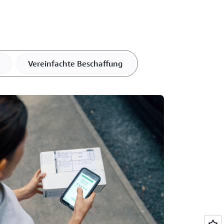
e für innere Ruhe, indem Sie die Cloud
 Jahren in Folge als führenden Anbieter von
rvices ausgezeichnet hat. Schützen Sie
t kontinuierlichen Sicherheitsupdates.
Vereinfachte Beschaffung