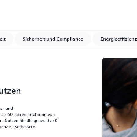
Zukunft gerüstet. Sorgen Si
nutzen, die ISG seit sieben
SAP HANA Infrastructure Se
geschäftskritische Daten mi
eit
Sicherheit und Compliance
Energieeffizienz
utzen
nz- und
als 50 Jahren Erfahrung von
. Nutzen Sie die generative KI
renz zu verbessern.