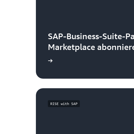
SAP-Business-Suite-P
Marketplace abonnier
eitere Informationen
RISE with SAP