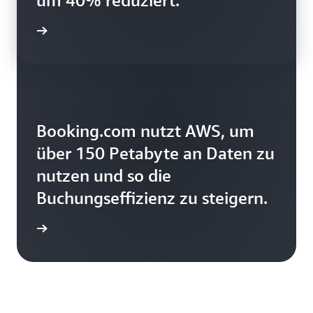
um 40% reduziert.
ationen
Booking.com nutzt AWS, um
über 150 Petabyte an Daten zu
nutzen und so die
Buchungseffizienz zu steigern.
ationen