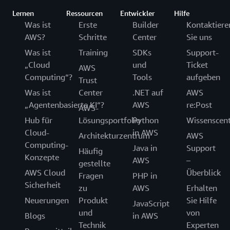
Lernen
Ressourcen
Entwickler
Hilfe
Was ist
Erste
Builder
Kontaktiere
AWS?
Schritte
Center
Sie uns
Was ist
Training
SDKs
Support-
„Cloud
und
Ticket
AWS
Computing“?
Tools
aufgeben
Trust
Was ist
Center
.NET auf
AWS
„Agentenbasierte KI“?
AWS
re:Post
AWS-
Hub für
Lösungsportfolio
Python
Wissenscen
Cloud-
in AWS
Architekturzentrum
AWS
Computing-
Java in
Support
Häufig
Konzepte
AWS
–
gestellte
AWS Cloud
Überblick
Fragen
PHP in
Sicherheit
zu
AWS
Erhalten
Neuerungen
Produkt
Sie Hilfe
JavaScript
und
von
Blogs
in AWS
Technik
Experten