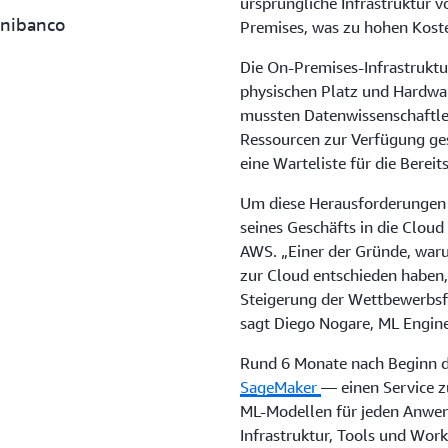
ursprüngliche Infrastruktur v
Unibanco
Premises, was zu hohen Kost
Die On-Premises-Infrastruktur
physischen Platz und Hardwar
mussten Datenwissenschaftler
Ressourcen zur Verfügung ge
eine Warteliste für die Berei
Um diese Herausforderungen z
seines Geschäfts in die Cloud
AWS. „Einer der Gründe, waru
zur Cloud entschieden haben, 
Steigerung der Wettbewerbsf
sagt Diego Nogare, ML Engine
Rund 6 Monate nach Beginn de
SageMaker
— einen Service z
ML-Modellen für jeden Anwend
Infrastruktur, Tools und Work