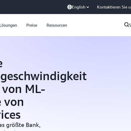
English
Kontaktieren Sie 
Lösungen
Preise
Ressourcen
e
geschwindigkeit
t von ML-
e von
ices
kas größte Bank,