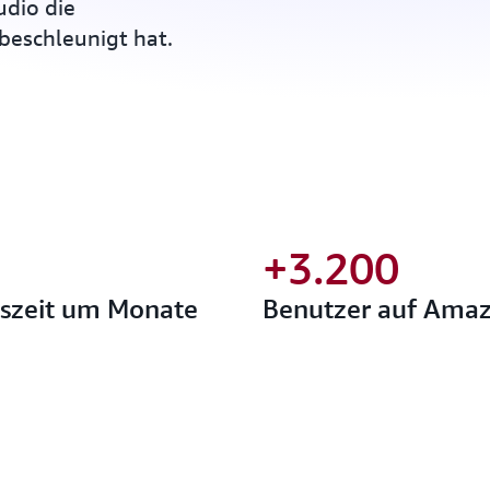
dio die
eschleunigt hat.
+3.200
gszeit um Monate
Benutzer auf Ama