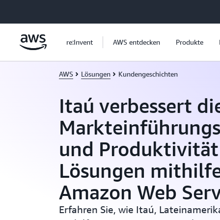
Überspringen zum Hauptinhalt
re:Invent
AWS entdecken
Produkte
AWS
Lösungen
Kundengeschichten
Itaú verbessert di
Markteinführungs
und Produktivitä
Lösungen mithilf
Amazon Web Serv
Erfahren Sie, wie Itaú, Lateinameri