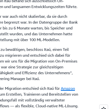
on Itaú befand sich ausschließlich On-
en und langsamen Entwicklungszeiten führte.
 war auch nicht skalierbar, da sie durch
e begrenzt war. In der Datengruppe der Bank
 bis zu 6 Monate warten, bis Speicher und
stellt wurden, und das Unternehmen hatte
tstellung mit über 100 ML-Modellen.
u bewältigen, beschloss Itaú, einen Teil
 zu migrieren und entschied sich dabei für
m wir uns für die Migration von On-Premises
war eine Strategie zur gleichzeitigen
ähigkeit und Effizienz des Unternehmens“,
ering Manager bei Itaú.
r Migration entschied sich Itaú für
Amazon
um Erstellen, Trainieren und Bereitstellen von
ungsfall mit vollständig verwalteter
flows — als flexible, Cloud-native ML-Lösung.