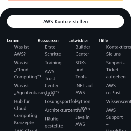
AWS-Konto erstellen
Lernen
Ressourcen
Entwickler
Hilfe
Was ist
Erste
Builder
Kontaktiere
AWS?
Schritte
Center
Sie uns
Was ist
Training
SDKs
Support-
„Cloud
und
Ticket
AWS
Computing“?
Tools
aufgeben
Trust
Was ist
Center
.NET auf
AWS
„Agentenbasierte KI“?
AWS
re:Post
AWS-
Hub für
Lösungsportfolio
Python
Wissenscen
Cloud-
in AWS
Architekturzentrum
AWS
Computing-
Java in
Support
Häufig
Konzepte
AWS
–
gestellte