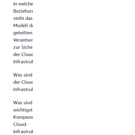
In welcher
Beziehung
steht das
Modell der
geteilten
Verantwortung
zur Sicherheit
der Cloud-
Infrastruktur?
Was sind die Vorteile
der Cloud-
Infrastruktursicherheit?
Was sind die
wichtigsten
Komponenten der
Cloud-
Infrastruktursicherheit?