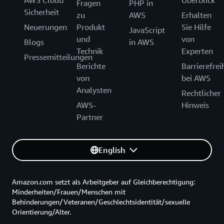
AWS Cloud
Überblick
Fragen
PHP in
Sicherheit
zu
AWS
Erhalten
Neuerungen
Produkt
Sie Hilfe
JavaScript
und
von
Blogs
in AWS
Technik
Experten
Pressemitteilungen
Berichte
Barrierefrei
von
bei AWS
Analysten
Rechtlicher
AWS-
Hinweis
Partner
English
Amazon.com setzt als Arbeitgeber auf Gleichberechtigung:
Minderheiten/Frauen/Menschen mit
Behinderungen/Veteranen/Geschlechtsidentität/sexuelle
Orientierung/Alter.