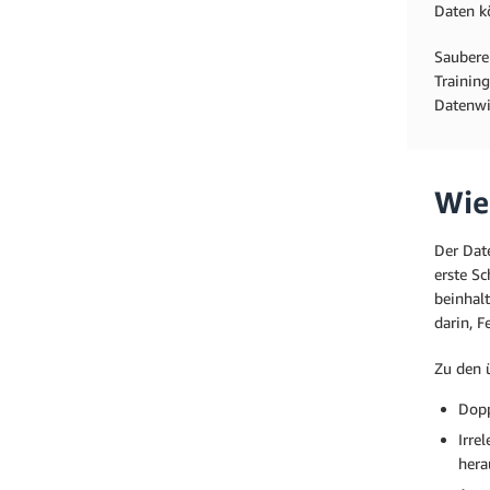
Daten k
Saubere
Trainin
Datenwis
Wie
Der Dat
erste Sc
beinhal
darin, F
Zu den 
Dopp
Irre
hera