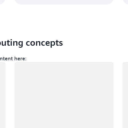
puting concepts
ntent here:
Wird geladen
Wi