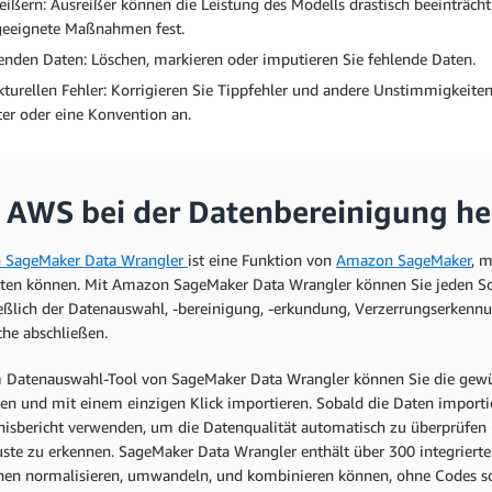
eißern: Ausreißer können die Leistung des Modells drastisch beeinträcht
geeignete Maßnahmen fest.
enden Daten: Löschen, markieren oder imputieren Sie fehlende Daten.
kturellen Fehler: Korrigieren Sie Tippfehler und andere Unstimmigkeit
er oder eine Konvention an.
 AWS bei der Datenbereinigung he
 SageMaker Data Wrangler
ist eine Funktion von
Amazon SageMaker
, m
iten können. Mit Amazon SageMaker Data Wrangler können Sie jeden Sch
eßlich der Datenauswahl, -bereinigung, -erkundung, Verzerrungserkennun
che abschließen.
 Datenauswahl-Tool von SageMaker Data Wrangler können Sie die gewü
en und mit einem einzigen Klick importieren. Sobald die Daten importie
nisbericht verwenden, um die Datenqualität automatisch zu überprüfen
luste zu erkennen. SageMaker Data Wrangler enthält über 300 integrier
nen normalisieren, umwandeln, und kombinieren können, ohne Codes s