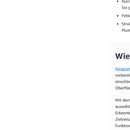
Ausr
Sie 
Fehl
Stru
Must
Wie
Amazon
vorbere
einschli
Oberflä
Mit dem
auswähl
Erkennt
Zielver
Funktio