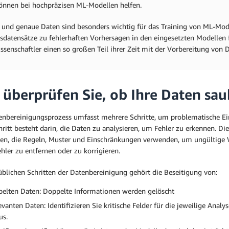
önnen bei hochpräzisen ML-Modellen helfen.
 und genaue Daten sind besonders wichtig für das Training von ML-Mod
gsdatensätze zu fehlerhaften Vorhersagen in den eingesetzten Modellen
senschaftler einen so großen Teil ihrer Zeit mit der Vorbereitung von 
 überprüfen Sie, ob Ihre Daten sau
enbereinigungsprozess umfasst mehrere Schritte, um problematische Eint
hritt besteht darin, die Daten zu analysieren, um Fehler zu erkennen. D
ten, die Regeln, Muster und Einschränkungen verwenden, um ungültige We
ehler zu entfernen oder zu korrigieren.
üblichen Schritten der Datenbereinigung gehört die Beseitigung von:
elten Daten: Doppelte Informationen werden gelöscht
levanten Daten: Identifizieren Sie kritische Felder für die jeweilige Anal
us.