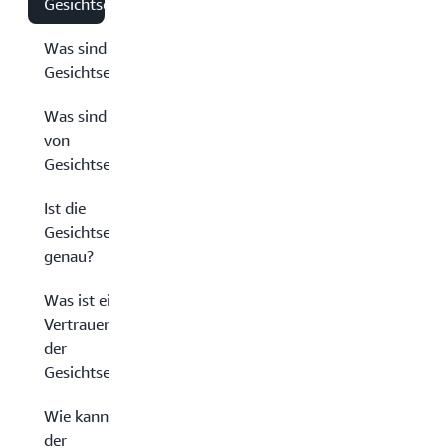
Gesichtserkennung?
Was sind die Vorteile der
Gesichtserkennungstechnologie?
Was sind die Anwendungsfälle
von
Gesichtserkennungssystemen?
Ist die
Gesichtserkennung
genau?
Was ist ein
Vertrauenswert bei
der
Gesichtserkennung?
Wie kann AWS bei
der