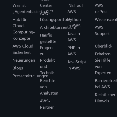
Was ist
Center
.NET auf
AWS
„Agentenbasierte KI“?
AWS
re:Post
AWS-
Hub für
Lösungsportfolio
Python
Wissenscen
Cloud-
in AWS
Architekturzentrum
AWS
Computing-
Java in
Support
Häufig
Konzepte
AWS
–
gestellte
AWS Cloud
Überblick
Fragen
PHP in
Sicherheit
zu
AWS
Erhalten
Neuerungen
Produkt
Sie Hilfe
JavaScript
und
von
Blogs
in AWS
Technik
Experten
Pressemitteilungen
Berichte
Barrierefrei
von
bei AWS
Analysten
Rechtlicher
AWS-
Hinweis
Partner