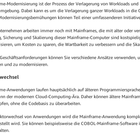
me-Modernisierung ist der Prozess der Verlagerung von Workloads und D
mgebung. Dabei kann es um die Verlagerung ganzer Workloads in die Cl
Modernisierungsbemühungen können Teil einer umfassenderen Initiative 
nternehmen arbeiten immer noch mit Mainframes, die mit alter oder ver
, Sicherung und Skalierung dieser Mainframe-Computer sind kostspiel
sieren, um Kosten zu sparen, die Wartbarkeit zu verbessern und die Skal
 Geschäftsanforderungen können Sie verschiedene Ansätze verwenden,
ren und zu modernisieren.
rwechsel
me-Anwendungen laufen hauptsächlich auf älteren Programmiersprachen
inn der modernen Cloud-Computing-Ära. Daher können ältere Mainfram
pfen, ohne die Codebasis zu überarbeiten.
ktorwechsel von Anwendungen wird die Mainframe-Anwendung komplett 
estellt wird. Sie können beispielsweise die COBOL-Mainframe-Software 
lten.