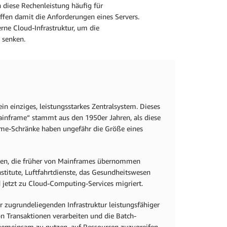
diese Rechenleistung häufig für
fen damit die Anforderungen eines Servers.
ne Cloud-Infrastruktur, um die
 senken.
 einziges, leistungsstarkes Zentralsystem. Dieses
ainframe“ stammt aus den 1950er Jahren, als diese
me-Schränke haben ungefähr die Größe eines
men, die früher von Mainframes übernommen
stitute, Luftfahrtdienste, das Gesundheitswesen
d jetzt zu Cloud-Computing-Services migriert.
zugrundeliegenden Infrastruktur leistungsfähiger
on Transaktionen verarbeiten und die Batch-
gemeinsam zu nutzen, auf Ressourcen zuzugreifen,