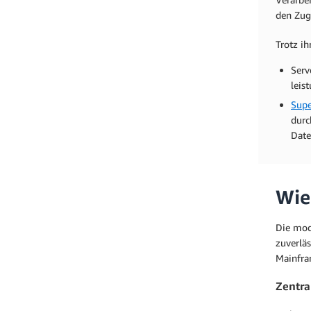
den Zugr
Trotz i
Serv
leis
Sup
durc
Date
Wie
Die mod
zuverlä
Mainfra
Zentra