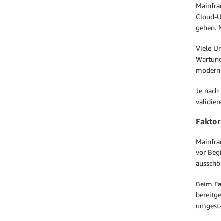
Mainfra
Cloud-U
gehen. 
Viele U
Wartung
moderni
Je nach
validie
Fakto
Mainfra
vor Beg
ausschö
Beim Fa
bereitg
umgesta