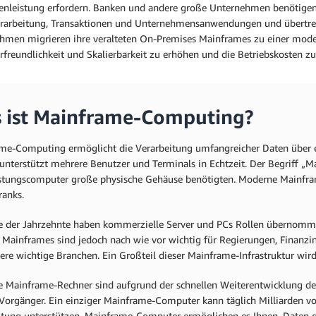
enleistung erfordern. Banken und andere große Unternehmen benötigen 
rarbeitung, Transaktionen und Unternehmensanwendungen und übertref
hmen migrieren ihre veralteten On-Premises Mainframes zu einer moder
rfreundlichkeit und Skalierbarkeit zu erhöhen und die Betriebskosten zu
 ist Mainframe-Computing?
me-Computing ermöglicht die Verarbeitung umfangreicher Daten über ein
unterstützt mehrere Benutzer und Terminals in Echtzeit. Der Begriff „M
stungscomputer große physische Gehäuse benötigten. Moderne Mainfra
ranks.
e der Jahrzehnte haben kommerzielle Server und PCs Rollen übernom
 Mainframes sind jedoch nach wie vor wichtig für Regierungen, Finanzin
ere wichtige Branchen. Ein Großteil dieser Mainframe-Infrastruktur wir
 Mainframe-Rechner sind aufgrund der schnellen Weiterentwicklung der 
e Vorgänger. Ein einziger Mainframe-Computer kann täglich Milliarden v
itung unterstützen. Mainframe-Computer ermöglichen es Ihnen, Daten 