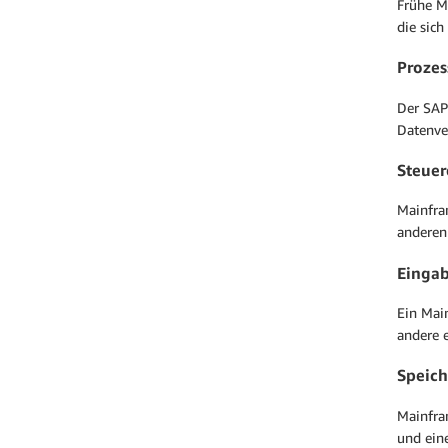
Frühe M
die sic
Prozes
Der SAP 
Datenve
Steuer
Mainfra
anderen
Eingab
Ein Mai
andere 
Speich
Mainfra
und eine