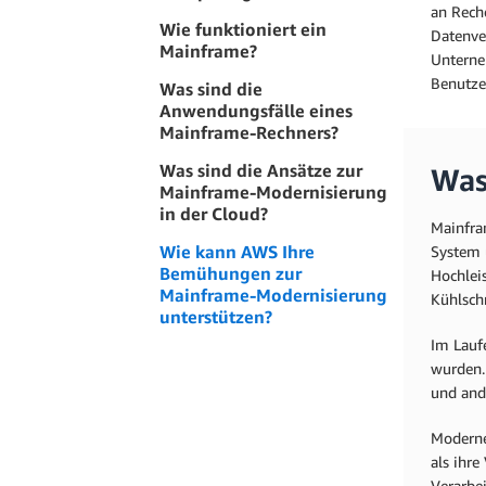
an Rech
Wie funktioniert ein
Datenve
Mainframe?
Unterne
Benutze
Was sind die
Anwendungsfälle eines
Mainframe-Rechners?
Was sind die Ansätze zur
Was
Mainframe-Modernisierung
in der Cloud?
Mainfra
Wie kann AWS Ihre
System 
Bemühungen zur
Hochlei
Mainframe-Modernisierung
Kühlsch
unterstützen?
Im Lauf
wurden.
und and
Moderne
als ihr
Verarbe