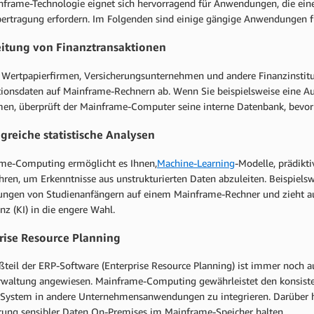
nframe-Technologie eignet sich hervorragend für Anwendungen, die eine 
ertragung erfordern. Im Folgenden sind einige gängige Anwendungen 
itung von Finanztransaktionen
 Wertpapierfirmen, Versicherungsunternehmen und andere Finanzinstitut
tionsdaten auf Mainframe-Rechnern ab. Wenn Sie beispielsweise eine 
en, überprüft der Mainframe-Computer seine interne Datenbank, bevor 
reiche statistische Analysen
me-Computing ermöglicht es Ihnen,
Machine-Learning
-Modelle, prädikt
hren, um Erkenntnisse aus unstrukturierten Daten abzuleiten. Beispielsw
ngen von Studienanfängern auf einem Mainframe-Rechner und zieht aut
enz (KI) in die engere Wahl.
rise Resource Planning
ßteil der ERP-Software (Enterprise Resource Planning) ist immer noch 
rwaltung angewiesen. Mainframe-Computing gewährleistet den konsisten
-System in andere Unternehmensanwendungen zu integrieren. Darüber h
rung sensibler Daten On-Premises im Mainframe-Speicher halten.