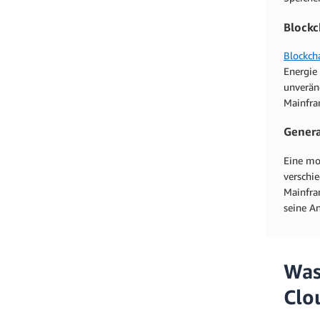
Blockc
Blockch
Energie
unveränd
Mainfra
Genera
Eine mo
verschi
Mainfra
seine An
Was
Clo