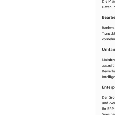
Die Mai
Datenüb
Bearbe
Banken,
Transak
vornehm
Umfang
Mainfra
auszufü
Bewerbu
Intellig
Enterp
Der Gro
und -ve
Ihr ERP
Speiche