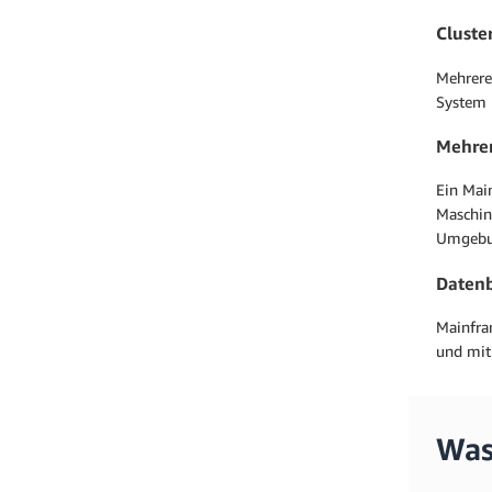
Cluste
Mehrere
System 
Mehrer
Ein Mai
Maschin
Umgebun
Daten
Mainfra
und mit
Was