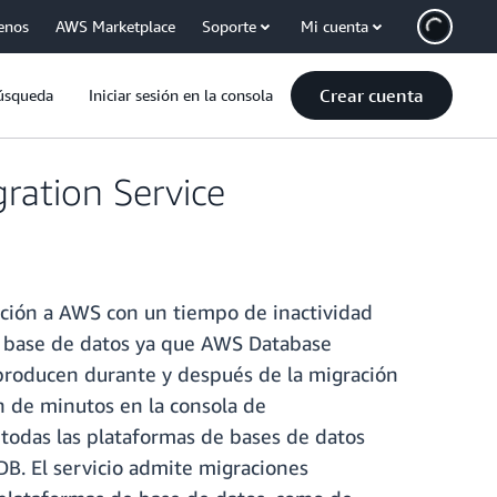
enos
AWS Marketplace
Soporte
Mi cuenta
Crear cuenta
úsqueda
Iniciar sesión en la consola
ration Service
ucción a AWS con un tiempo de inactividad
u base de datos ya que AWS Database
 producen durante y después de la migración
n de minutos en la consola de
todas las plataformas de bases de datos
B. El servicio admite migraciones