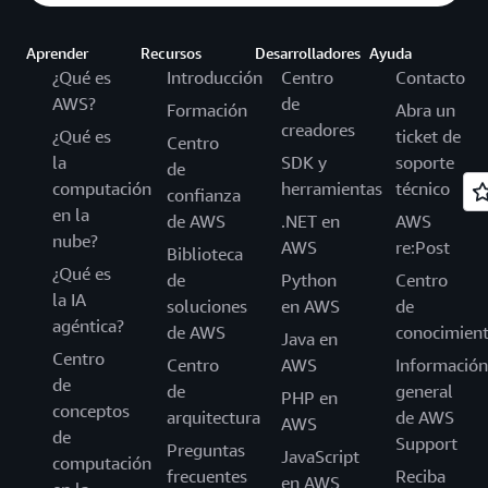
Aprender
Recursos
Desarrolladores
Ayuda
¿Qué es
Introducción
Centro
Contacto
AWS?
de
Formación
Abra un
creadores
¿Qué es
ticket de
Centro
la
SDK y
soporte
de
computación
herramientas
técnico
confianza
en la
de AWS
.NET en
AWS
nube?
AWS
re:Post
Biblioteca
¿Qué es
de
Python
Centro
la IA
soluciones
en AWS
de
agéntica?
de AWS
conocimien
Java en
Centro
Centro
AWS
Información
de
de
general
PHP en
conceptos
arquitectura
de AWS
AWS
de
Support
Preguntas
JavaScript
computación
frecuentes
Reciba
en AWS