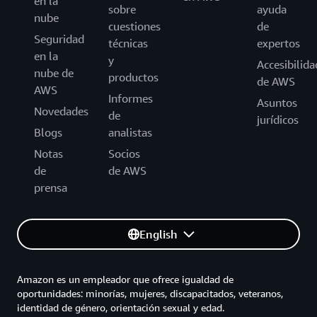
en la
sobre
ayuda
nube
cuestiones
de
Seguridad
técnicas
expertos
en la
y
Accesibilida
nube de
productos
de AWS
AWS
Informes
Asuntos
Novedades
de
jurídicos
Blogs
analistas
Notas
Socios
de
de AWS
prensa
English
Amazon es un empleador que ofrece igualdad de
oportunidades: minorías, mujeres, discapacitados, veteranos,
identidad de género, orientación sexual y edad.