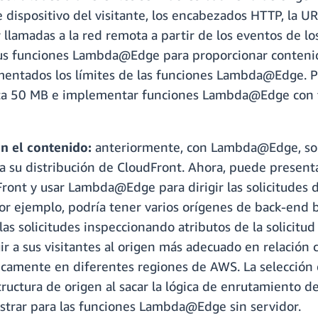
e dispositivo del visitante, los encabezados HTTP, la URL
r llamadas a la red remota a partir de los eventos de l
 sus funciones Lambda@Edge para proporcionar conten
ntados los límites de las funciones Lambda@Edge. P
ta 50 MB e implementar funciones Lambda@Edge con 
n el contenido:
anteriormente, con Lambda@Edge, solo 
 su distribución de CloudFront. Ahora, puede presentar
ont y usar Lambda@Edge para dirigir las solicitudes 
 Por ejemplo, podría tener varios orígenes de back-end 
 solicitudes inspeccionando atributos de la solicitud 
r a sus visitantes al origen más adecuado en relación co
ficamente en diferentes regiones de AWS. La selección
tructura de origen al sacar la lógica de enrutamiento de
strar para las funciones Lambda@Edge sin servidor.