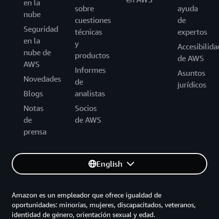
en la
sobre
ayuda
nube
cuestiones
de
Seguridad
técnicas
expertos
en la
y
Accesibilida
nube de
productos
de AWS
AWS
Informes
Asuntos
Novedades
de
jurídicos
Blogs
analistas
Notas
Socios
de
de AWS
prensa
English
Amazon es un empleador que ofrece igualdad de
oportunidades: minorías, mujeres, discapacitados, veteranos,
identidad de género, orientación sexual y edad.