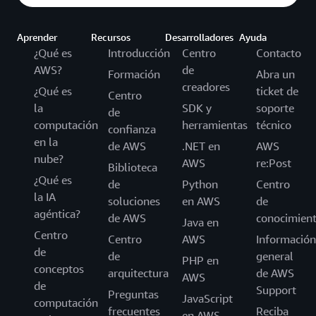
Aprender
Recursos
Desarrolladores
Ayuda
¿Qué es
Introducción
Centro
Contacto
AWS?
de
Formación
Abra un
creadores
¿Qué es
ticket de
Centro
la
SDK y
soporte
de
computación
herramientas
técnico
confianza
en la
de AWS
.NET en
AWS
nube?
AWS
re:Post
Biblioteca
¿Qué es
de
Python
Centro
la IA
soluciones
en AWS
de
agéntica?
de AWS
conocimien
Java en
Centro
Centro
AWS
Información
de
de
general
PHP en
conceptos
arquitectura
de AWS
AWS
de
Support
Preguntas
JavaScript
computación
frecuentes
Reciba
en AWS