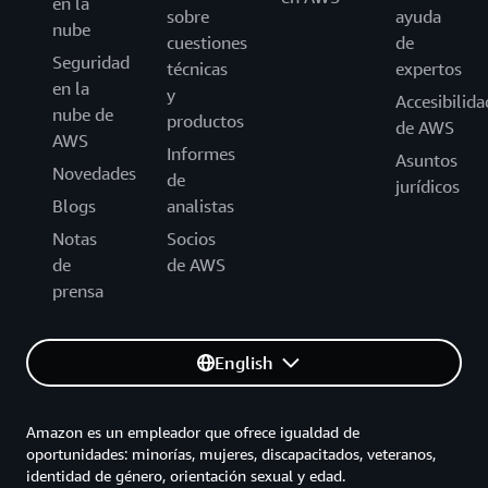
en la
sobre
ayuda
nube
cuestiones
de
Seguridad
técnicas
expertos
en la
y
Accesibilida
nube de
productos
de AWS
AWS
Informes
Asuntos
Novedades
de
jurídicos
Blogs
analistas
Notas
Socios
de
de AWS
prensa
English
Amazon es un empleador que ofrece igualdad de
oportunidades: minorías, mujeres, discapacitados, veteranos,
identidad de género, orientación sexual y edad.