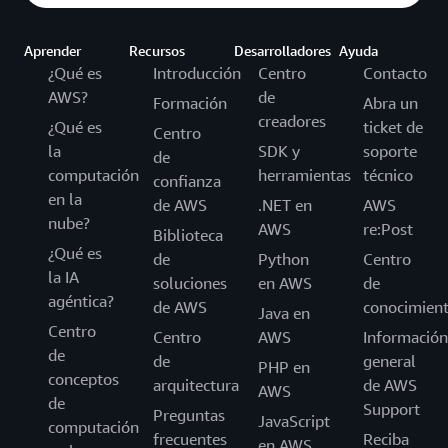
Aprender
Recursos
Desarrolladores
Ayuda
¿Qué es
Introducción
Centro
Contacto
AWS?
de
Formación
Abra un
creadores
¿Qué es
ticket de
Centro
la
SDK y
soporte
de
computación
herramientas
técnico
confianza
en la
de AWS
.NET en
AWS
nube?
AWS
re:Post
Biblioteca
¿Qué es
de
Python
Centro
la IA
soluciones
en AWS
de
agéntica?
de AWS
conocimien
Java en
Centro
Centro
AWS
Información
de
de
general
PHP en
conceptos
arquitectura
de AWS
AWS
de
Support
Preguntas
JavaScript
computación
frecuentes
Reciba
en AWS