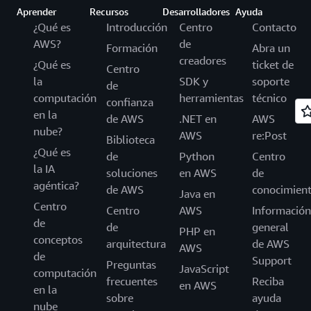
Aprender
Recursos
Desarrolladores
Ayuda
¿Qué es
Introducción
Centro
Contacto
AWS?
de
Formación
Abra un
creadores
¿Qué es
ticket de
Centro
la
SDK y
soporte
de
computación
herramientas
técnico
confianza
en la
de AWS
.NET en
AWS
nube?
AWS
re:Post
Biblioteca
¿Qué es
de
Python
Centro
la IA
soluciones
en AWS
de
agéntica?
de AWS
conocimien
Java en
Centro
Centro
AWS
Información
de
de
general
PHP en
conceptos
arquitectura
de AWS
AWS
de
Support
Preguntas
JavaScript
computación
frecuentes
Reciba
en AWS
en la
sobre
ayuda
nube