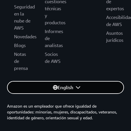
cuestiones
de
Seguridad
técnicas
expertos
en la
y
Accesibilida
nube de
productos
de AWS
AWS
Informes
Asuntos
Novedades
de
jurídicos
Blogs
analistas
Notas
Socios
de
de AWS
prensa
English
Amazon es un empleador que ofrece igualdad de
oportunidades: minorías, mujeres, discapacitados, veteranos,
identidad de género, orientación sexual y edad.