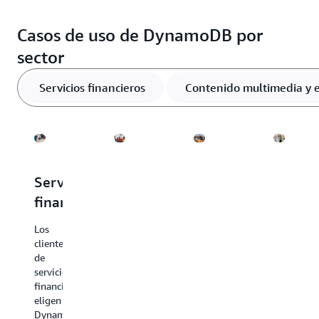
Casos de uso de DynamoDB por
sector
Servicios financieros
Contenido multimedia y 
Servicios
Contenido
Publicidad
Venta
financieros
multimedia
y
minori
y
marketing
y
Los
entretenimiento
mayori
clientes
Los
de
clientes
Los
Los
servicios
de
clientes
clientes
financieros
los
del
del
eligen
sectores
sector
sector
DynamoDB