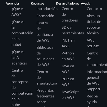
Aprender
Recursos
Desarrolladores
Ayuda
¿Qué es
Introducción
Centro
Contacto
AWS?
de
Formación
Abra un
creadores
¿Qué es
ticket de
Centro
la
SDK y
soporte
de
computación
herramientas
técnico
confianza
en la
de AWS
.NET en
AWS
nube?
AWS
re:Post
Biblioteca
¿Qué es
de
Python
Centro
la IA
soluciones
en AWS
de
agéntica?
de AWS
conocimien
Java en
Centro
Centro
AWS
Información
de
de
general
PHP en
conceptos
arquitectura
de AWS
AWS
de
Support
Preguntas
JavaScript
computación
frecuentes
Reciba
en AWS
en la
sobre
ayuda
nube