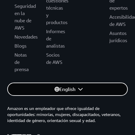
cuestiones
de
Seguridad
técnicas
expertos
en la
y
Accesibilida
nube de
productos
de AWS
AWS
Informes
Asuntos
Novedades
de
jurídicos
Blogs
analistas
Notas
Socios
de
de AWS
prensa
English
Amazon es un empleador que ofrece igualdad de
oportunidades: minorías, mujeres, discapacitados, veteranos,
identidad de género, orientación sexual y edad.