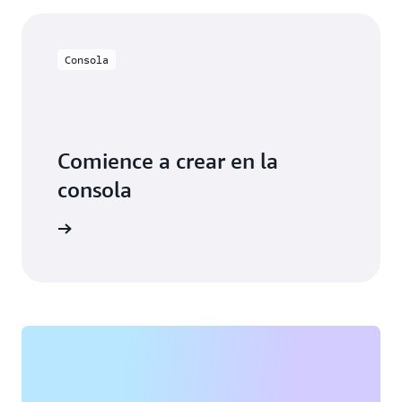
Consola
Comience a crear en la
consola
cie sesión