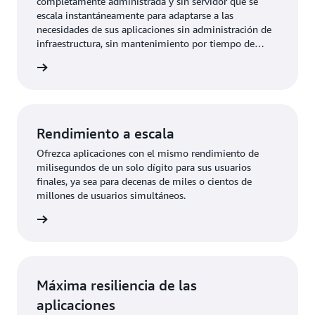
completamente administrada y sin servidor que se
escala instantáneamente para adaptarse a las
necesidades de sus aplicaciones sin administración de
infraestructura, sin mantenimiento por tiempo de
inactividad y sin periodos de mantenimiento.
rmación
Rendimiento a escala
Ofrezca aplicaciones con el mismo rendimiento de
milisegundos de un solo dígito para sus usuarios
finales, ya sea para decenas de miles o cientos de
millones de usuarios simultáneos.
rmación
Máxima resiliencia de las
aplicaciones