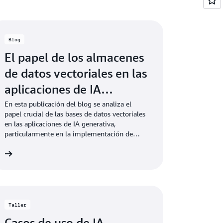
Blog
El papel de los almacenes
de datos vectoriales en las
aplicaciones de IA
generativa
En esta publicación del blog se analiza el
papel crucial de las bases de datos vectoriales
en las aplicaciones de IA generativa,
particularmente en la implementación de
RAG. Se explica cómo las bases de datos
og
vectoriales ayudan a almacenar y consultar las
incrustaciones de datos específicos de un
dominio para mejorar la precisión y la
relevancia de las respuestas de la IA.
Taller
Casos de uso de IA