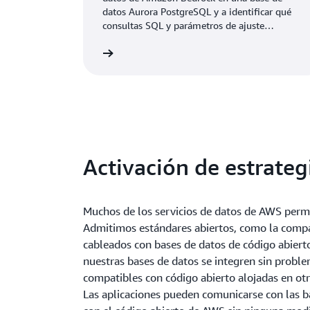
PostgreSQL
datos Aurora PostgreSQL y a identificar qué
consultas SQL y parámetros de ajuste
optimizan el rendimiento de la aplicación al
Vea el video
Más i
trabajar con datos de IA/ML, tipos de datos
vectoriales, algoritmos de búsqueda de
vecinos más cercanos exactos y aproximados,
e indexación optimizada para vectores.
Activación de estrate
Muchos de los servicios de datos de AWS permi
Admitimos estándares abiertos, como la compat
cableados con bases de datos de código abiert
nuestras bases de datos se integren sin probl
compatibles con código abierto alojadas en otr
Las aplicaciones pueden comunicarse con las b