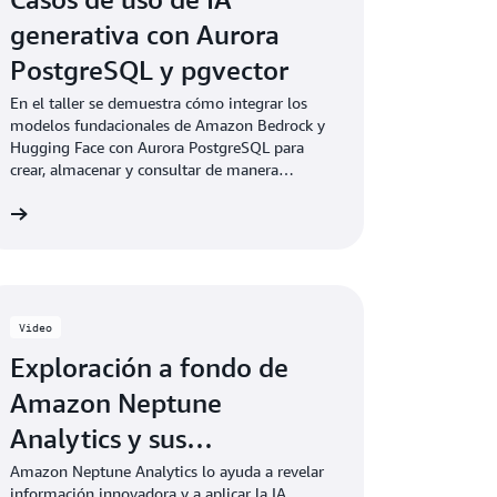
generativa con Aurora
PostgreSQL y pgvector
En el taller se demuestra cómo integrar los
modelos fundacionales de Amazon Bedrock y
Hugging Face con Aurora PostgreSQL para
crear, almacenar y consultar de manera
eficiente incrustaciones vectoriales.
ón
Video
Exploración a fondo de
Amazon Neptune
Analytics y sus
capacidades de IA
Amazon Neptune Analytics lo ayuda a revelar
información innovadora y a aplicar la IA