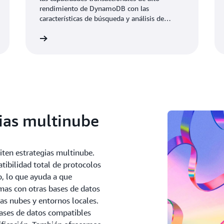
Amazon Bedrock
rendimiento de DynamoDB con las
características de búsqueda y análisis de
OpenSearch Service, creando una arquitectura
nformación
Vea el vid
sólida para aplicaciones de razonamiento
sensibles al contexto. Mediante ejercicios
prácticos, adquirirá experiencia en la
configuración de Amazon Bedrock Connector,
la administración de los datos del catálogo de
productos y la implementación de funciones
de búsqueda basadas en vectores.
gias multinube
ten estrategias multinube.
ibilidad total de protocolos
o, lo que ayuda a que
emas con otras bases de datos
as nubes y entornos locales.
ases de datos compatibles