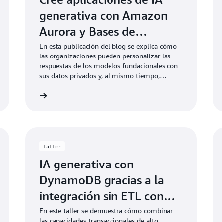
generativa con Amazon
Aurora y Bases de
conocimiento de Amazon
En esta publicación del blog se explica cómo
las organizaciones pueden personalizar las
Bedrock
respuestas de los modelos fundacionales con
sus datos privados y, al mismo tiempo,
aprovechar las características de rendimiento
Lea el blog
Más informaci
de Aurora y el flujo de trabajo de RAG
totalmente administrado de Amazon Bedrock.
Taller
IA generativa con
DynamoDB gracias a la
integración sin ETL con
OpenSearch Service y
En este taller se demuestra cómo combinar
las capacidades transaccionales de alto