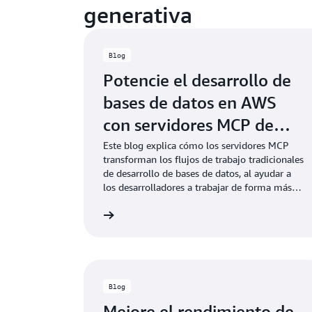
generativa
Blog
Potencie el desarrollo de
bases de datos en AWS
con servidores MCP de
AWS
Este blog explica cómo los servidores MCP
transforman los flujos de trabajo tradicionales
de desarrollo de bases de datos, al ayudar a
los desarrolladores a trabajar de forma más
eficiente mediante herramientas asistidas por
Lea el blog
IA que comprenden el contexto, sugieren
mejoras y facilitan el razonamiento sobre las
configuraciones del sistema.
Blog
Mejore el rendimiento de