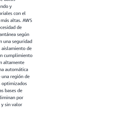
undo y
riales con el
n más altas. AWS
ecesidad de
stantánea según
n una seguridad
, aislamiento de
 un cumplimiento
on altamente
rma automática
e una región de
s optimizados
as bases de
liminan por
 y sin valor