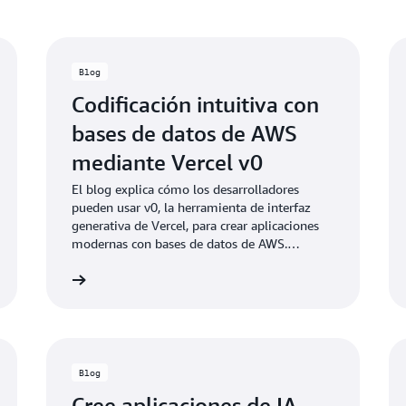
Blog
Codificación intuitiva con
bases de datos de AWS
mediante Vercel v0
El blog explica cómo los desarrolladores
pueden usar v0, la herramienta de interfaz
generativa de Vercel, para crear aplicaciones
modernas con bases de datos de AWS.
Muestra cómo crear distintas aplicaciones con
Lea el blog
Lea el bl
diferentes bases de datos, como Aurora,
DynamoDB, ElastiCache y Neptune, y destaca
la importancia de una conectividad segura
mediante OpenID Connect (OIDC).
Blog
Cree aplicaciones de IA