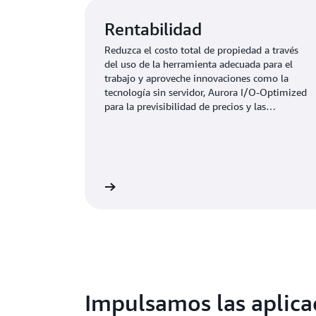
Rentabilidad
Reduzca el costo total de propiedad a través
del uso de la herramienta adecuada para el
trabajo y aproveche innovaciones como la
tecnología sin servidor, Aurora I/O-Optimized
para la previsibilidad de precios y las
instancias Graviton4 de EC2 para obtener
beneficios adicionales en la relación precio-
rendimiento.
Más información
Más i
Impulsamos las aplicac