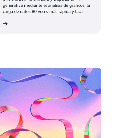
generativa
generativa mediante el análisis de gráficos, la
carga de datos 80 veces más rápida y la
búsqueda por similitud vectorial.
eo