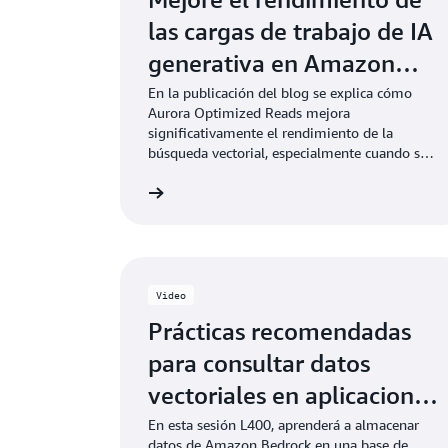
las cargas de trabajo de IA
generativa en Amazon
Aurora con Optimized
En la publicación del blog se explica cómo
Aurora Optimized Reads mejora
Reads y pgvector
significativamente el rendimiento de la
búsqueda vectorial, especialmente cuando se
utiliza la indexación HNSW, ya que ofrece un
Lea el blog
rendimiento de consultas hasta 20 veces
mejor en comparación con la indexación
IVFFlat.
Video
Prácticas recomendadas
para consultar datos
vectoriales en aplicaciones
de IA generativa con
En esta sesión L400, aprenderá a almacenar
datos de Amazon Bedrock en una base de