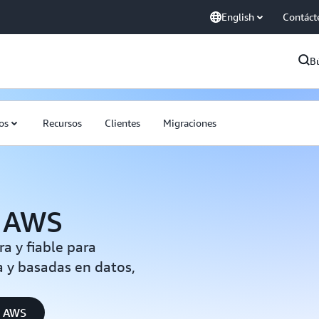
English
Contáct
B
os
Recursos
Clientes
Migraciones
e AWS
a y fiable para
a y basadas en datos,
e AWS