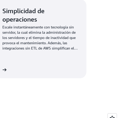
Simplicidad de
operaciones
Escale instantáneamente con tecnología sin
servidor, la cual elimina la administración de
los servidores y el tiempo de inactividad que
provoca el mantenimiento. Además, las
integraciones sin ETL de AWS simplifican el
análisis, el ML y la búsqueda de datos
operativos, lo que elimina la necesidad de
crear o administrar canalizaciones de datos.
ón