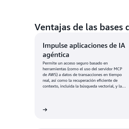
Ventajas de las bases
Impulse aplicaciones de IA
agéntica
Permite un acceso seguro basado en
herramientas (como el uso del servidor MCP
de AWS) a datos de transacciones en tiempo
real, así como la recuperación eficiente de
contexto, incluida la búsqueda vectorial, y la
administración de memoria y estado con baja
latencia en transacciones escalables y de alta
concurrencia.
Más información
Más i