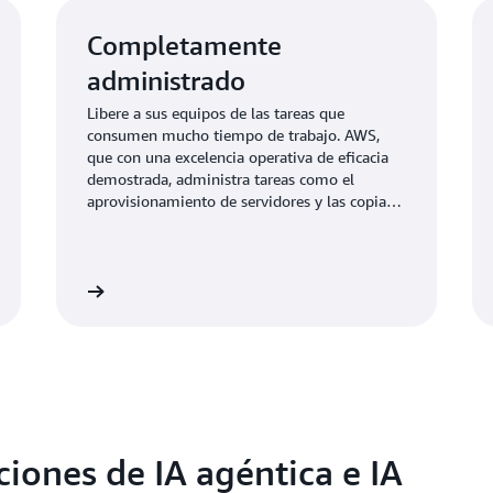
Completamente
administrado
Libere a sus equipos de las tareas que
consumen mucho tiempo de trabajo. AWS,
que con una excelencia operativa de eficacia
demostrada, administra tareas como el
aprovisionamiento de servidores y las copias
de seguridad; también ofrece supervisión
continua, almacenamiento con recuperación
automática y escalamiento automático.
nformación
Más informaci
iones de IA agéntica e IA