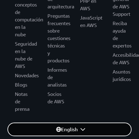
PHP en
conceptos
arquitectura
de AWS
AWS
de
Support
Preguntas
JavaScript
computación
frecuentes
Reciba
en AWS
en la
sobre
ayuda
nube
cuestiones
de
Seguridad
técnicas
expertos
en la
y
Accesibilida
nube de
productos
de AWS
AWS
Informes
Asuntos
Novedades
de
jurídicos
Blogs
analistas
Notas
Socios
de
de AWS
prensa
English