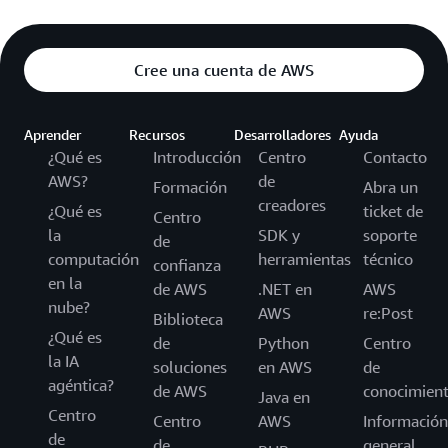
Cree una cuenta de AWS
Aprender
Recursos
Desarrolladores
Ayuda
¿Qué es
Introducción
Centro
Contacto
AWS?
de
Formación
Abra un
creadores
¿Qué es
ticket de
Centro
la
SDK y
soporte
de
computación
herramientas
técnico
confianza
en la
de AWS
.NET en
AWS
nube?
AWS
re:Post
Biblioteca
¿Qué es
de
Python
Centro
la IA
soluciones
en AWS
de
agéntica?
de AWS
conocimien
Java en
Centro
Centro
AWS
Información
de
de
general