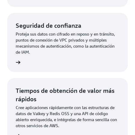
Seguridad de confianza
Proteja sus datos con cifrado en reposo y en tránsito,
puntos de conexión de VPC privados y múltiples
mecanismos de autenticación, como la autenticación
de IAM.
rmación
Tiempos de obtención de valor más
rápidos
Cree aplicaciones rápidamente con las estructuras de
datos de Valkey y Redis OSS y una API de código
abierto enriquecida, e intégrelas de forma sencilla con
otros servicios de AWS.