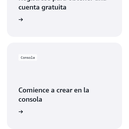
cuenta gratuita
 gratuita
Consola
Comience a crear en la
consola
cie sesión