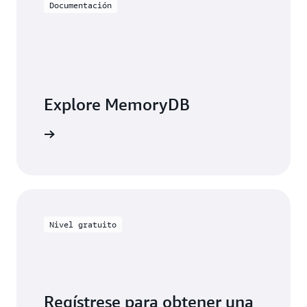
Documentación
Explore MemoryDB
entación
Nivel gratuito
Regístrese para obtener una