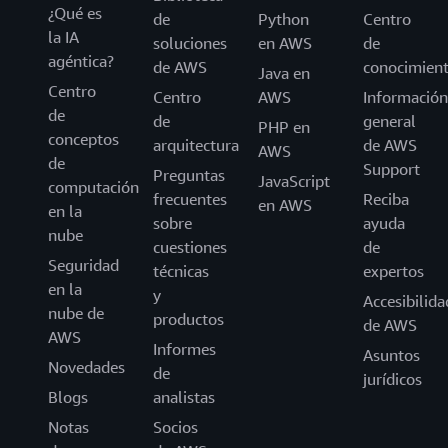
¿Qué es
de
Python
Centro
la IA
soluciones
en AWS
de
agéntica?
de AWS
conocimien
Java en
Centro
Centro
AWS
Información
de
de
general
PHP en
conceptos
arquitectura
de AWS
AWS
de
Support
Preguntas
JavaScript
computación
frecuentes
Reciba
en AWS
en la
sobre
ayuda
nube
cuestiones
de
Seguridad
técnicas
expertos
en la
y
Accesibilida
nube de
productos
de AWS
AWS
Informes
Asuntos
Novedades
de
jurídicos
Blogs
analistas
Notas
Socios