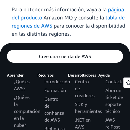
Para obtener más información, vaya a la
página
del producto
Amazon MQ y consulte la
tabla de
regiones de AWS
para conocer la disponibilidad
en las distintas regiones.
Cree una cuenta de AWS
Aprender
Recursos
Desarrolladores
Ayuda
¿Qué es
Introducción
Centro
Contacto
AWS?
de
Formación
Abra un
creadores
¿Qué es
ticket de
Centro
la
SDK y
soporte
de
computación
herramientas
técnico
confianza
en la
de AWS
.NET en
AWS
nube?
AWS
re:Post
Biblioteca