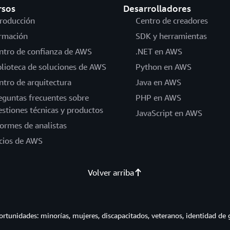
rsos
Desarrolladores
troducción
Centro de creadores
rmación
SDK y herramientas
ntro de confianza de AWS
.NET en AWS
blioteca de soluciones de AWS
Python en AWS
ntro de arquitectura
Java en AWS
eguntas frecuentes sobre
PHP en AWS
estiones técnicas y productos
JavaScript en AWS
formes de analistas
cios de AWS
Volver arriba
tunidades: minorías, mujeres, discapacitados, veteranos, identidad de 