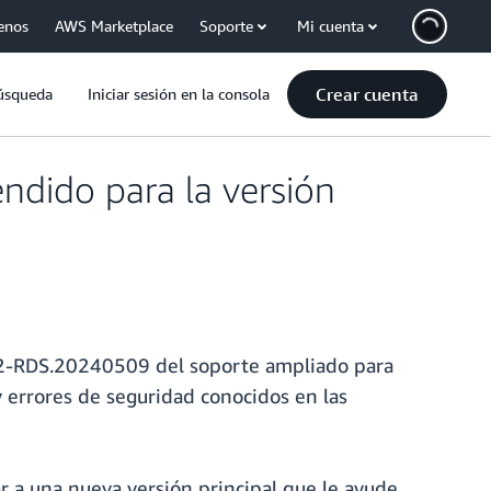
enos
AWS Marketplace
Soporte
Mi cuenta
Crear cuenta
úsqueda
Iniciar sesión en la consola
dido para la versión
22-RDS.20240509 del soporte ampliado para
 errores de seguridad conocidos en las
r a una nueva versión principal que le ayude