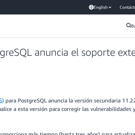
English
Contáct
B
reSQL anuncia el soporte exten
S)
para PostgreSQL anuncia la versión secundaria 11.
ce a esta versión para corregir las vulnerabilidades y
oporciona más tiempo (hasta tres años) para actualiza