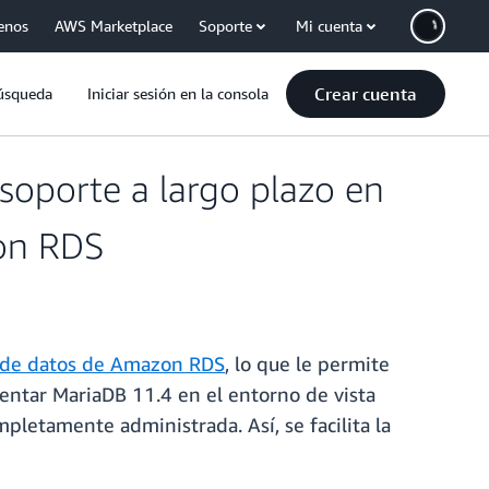
enos
AWS Marketplace
Soporte
Mi cuenta
Crear cuenta
úsqueda
Iniciar sesión en la consola
soporte a largo plazo en
zon RDS
s de datos de Amazon RDS
, lo que le permite
entar MariaDB 11.4 en el entorno de vista
letamente administrada. Así, se facilita la